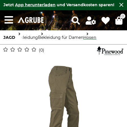
Jetzt
App herunterladen
und Versandkosten sparen!
0
JAGD
Bekleidung
Bekleidung für Damen
Hosen
0