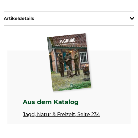
Pinewood AB, Bokåkravägen 4, 331 53 Värnamo, Sweden,
www.pinewood.eu
Artikeldetails
Marke
Produkttyp
Pinewood
Jagdhose
Modellbezeichnung
Oberstoff
Serengeti
97% Baumwolle
3% Elasthan
Waschen
Bleichen
40 °C Buntwäsche
Nicht bleichen
Trocknen
Bügeln
Aus dem Katalog
Nicht im Wäschetrockner
Bügeln bis 150 °C
trocknen
Jagd, Natur & Freizeit, Seite 234
Professionelle Textilpflege
Atmungsaktivität
Nicht trockenreinigen
mittel