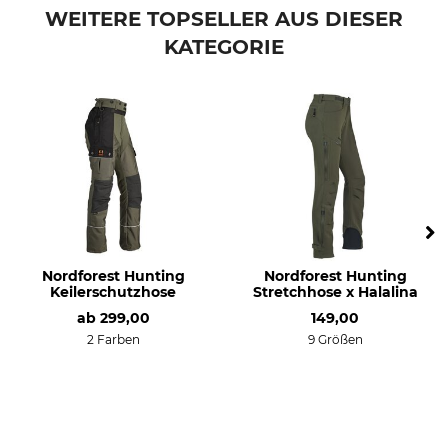
Eigenschaften
Für
WEITERE TOPSELLER AUS DIESER
geräuscharm
Damen
KATEGORIE
Passform
Farbe
regular
h.olive
Konfektionsgröße
34
Nordforest Hunting
Nordforest Hunting
Keilerschutzhose
Stretchhose x Halalina
ab
299,00
149,00
2 Farben
9 Größen