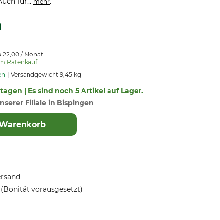
uch für...
.
mehr
b 22,00 / Monat
um Ratenkauf
en
Versandgewicht 9,45 kg
ktagen | Es sind noch 5 Artikel auf Lager.
nserer Filiale in Bispingen
 Warenkorb
ersand
(Bonität vorausgesetzt)