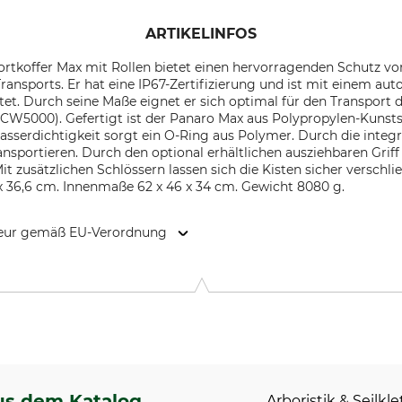
ARTIKELINFOS
rtkoffer Max mit Rollen bietet einen hervorragenden Schutz vo
ansports. Er hat eine IP67-Zertifizierung und ist mit einem au
et. Durch seine Maße eignet er sich optimal für den Transport d
5000). Gefertigt ist der Panaro Max aus Polypropylen-Kunstst
asserdichtigkeit sorgt ein O-Ring aus Polymer. Durch die integri
portieren. Durch den optional erhältlichen ausziehbaren Griff
it zusätzlichen Schlössern lassen sich die Kisten sicher verschl
 x 36,6 cm. Innenmaße 62 x 46 x 34 cm. Gewicht 8080 g.
kteur gemäß EU-Verordnung
r Str. 14, 56299 Ochtendung, Germany, www.xenotec-group.co
us dem Katalog
Arboristik & Seilkl