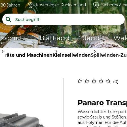
Kostenloser Rückversand
Sicheres & e
t 80 Jahren
tsschutz
Blattjagd
Jagd
Wal
Geräte und Maschinen
Kleinseilwinden
Spillwinden-Z
0
Panaro Trans
Wasserdichter Transportk
sowie Staub und Stößen
aus Polymer. Für die A