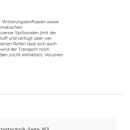
r Witterungseinflüssen sowie
tomatischen
iverser Spillwinden (mit der
off und verfügt über vier
erten Rollen lässt sich auch
 wird der Transport noch
ießen (nicht enthalten). Volumen
m
ettertechnik, Seite 263