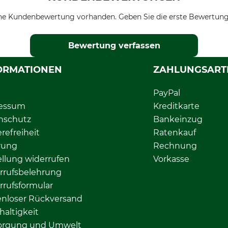
ne Kundenbewertung vorhanden. Geben Sie die erste Bewertung
Bewertung verfassen
ORMATIONEN
ZAHLUNGSART
PayPal
essum
Kreditkarte
nschutz
Bankeinzug
erefreiheit
Ratenkauf
rung
Rechnung
llung widerrufen
Vorkasse
rrufsbelehrung
rrufsformular
enloser Rückversand
altigkeit
orgung und Umwelt