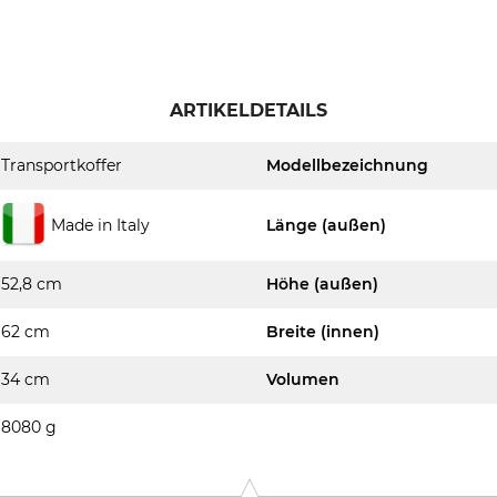
ARTIKELDETAILS
Transportkoffer
Modellbezeichnung
Made in Italy
Länge (außen)
52,8 cm
Höhe (außen)
62 cm
Breite (innen)
34 cm
Volumen
8080 g