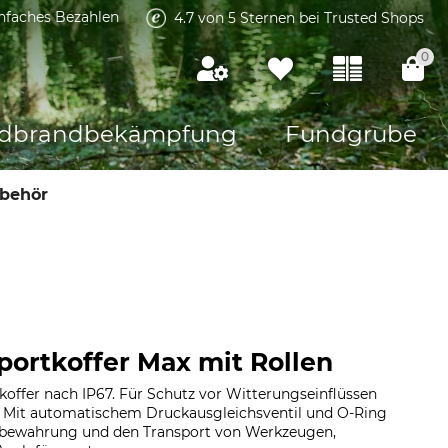
infaches Bezahlen
4.7 von 5 Sternen bei Trusted Shops
0
dbrandbekämpfung
Fundgrube
ubehör
portkoffer Max mit Rollen
offer nach IP67. Für Schutz vor Witterungseinflüssen
. Mit automatischem Druckausgleichsventil und O-Ring
ufbewahrung und den Transport von Werkzeugen,