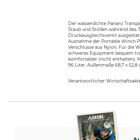
Der wasserdichte Panaro Transpo
Staub und Stößen während des Tr
Druckausgleichsventil ausgestatt
Ausnahme der Portable Winch PCW
Verschlüsse aus Nylon. Für die W
schweres Equipment bequem trans
komfortabler (nicht enthalten). M
96 Liter. Außenmaße 68,7 x 52,8
Verantwortlicher Wirtschaftsa
Xenotec GmbH & Co. KG, Saffige
A