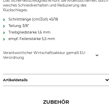
Das Sicherheitstreibglied erhöht die Arbeitssicherheit durch
weiches Schneidverhalten und Reduzierung des
Rückschlages.
Schnittlänge (cm/Zoll) 45/18
Teilung 3/8"
Treibgliedstärke 1,6 mm
empf. Feilenstärke 5,5 mm
Verantwortlicher Wirtschaftsakteur gemäß EU-
Verordnung
Oregon Tool GmbH, Lise-Meitner-Str. 4, 70736 Fellbach,
Germany, www.oregonproducts.com
Artikeldetails
Teilung
Schnittlänge
3/8"
45 cm
ZUBEHÖR
Sicherheitstreibglied
Treibgliedstärke/Nutbreite