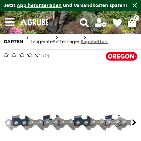
Jetzt
App herunterladen
und Versandkosten sparen!
0
GARTEN
Gartengeräte
Kettensägen
Sägeketten
0