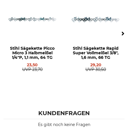
Stihl 029
Stihl 034
Stihl 036
Stihl 038
Stihl 044
Stihl 045
Stihl 046
Stihl Sägekette Picco
Stihl Sägekette Rapid
Stihl 064
Micro 3 Halbmeißel
Super Vollmeißel 3/8",
Stihl 066
1/4"P, 1,1 mm, 64 TG
1,6 mm, 66 TG
Stihl MS 290
23,50
29,20
UVP
23,70
UVP
30,50
Stihl MS 362
Stihl MS 390
Stihl MS 391
Stihl MS 440
Stihl MS 441
Stihl MS 460
Stihl MS 461
KUNDENFRAGEN
Stihl MS 650
Stihl MS 660
Es gibt noch keine Fragen