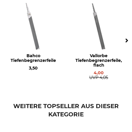
Ja
1,5 mm
Sägekettentyp
Einstanzung Treibglied
Vollmeißel
73
Einstanzung Zahn
Einstellung Schärfgerät
25
55 °
Feilhaltewinkel
Rundfeile 1. Hälfte
Bahco
Vallorbe
10 °
5,5 mm
Tiefenbegrenzerfeile
Tiefenbegrenzerfeile,
flach
3,50
Rundfeile 2. Hälfte
Schärfwinkel
4,00
5,2 mm
25 °
UVP
4,05
Schleifscheibe
Abstand Tiefenbegrenzer
4,0 - 4,7 mm
0,65 mm
WEITERE TOPSELLER AUS DIESER
Marke
Sägenmarke
Oregon
Husqvarna
KATEGORIE
Dolmar
Sägenmodell
Produkttyp