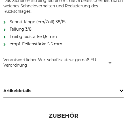
Das Sicherheitstreibglied erhöht die Arbeitssicherheit durch
weiches Schneidverhalten und Reduzierung des
Rückschlages.
Schnittlänge (cm/Zoll) 38/15
Teilung 3/8
Treibgliedstärke 1,5 mm
empf. Feilenstärke 5,5 mm
Verantwortlicher Wirtschaftsakteur gemäß EU-
Verordnung
Oregon Tool GmbH, Lise-Meitner-Str. 4, 70736 Fellbach,
Germany, www.oregonproducts.com
Artikeldetails
Teilung
Schnittlänge
3/8"
38 cm
ZUBEHÖR
Sicherheitstreibglied
Treibgliedstärke/Nutbreite