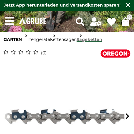
Jetzt
App herunterladen
und Versandkosten sparen!
0
GARTEN
Gartengeräte
Kettensägen
Sägeketten
0