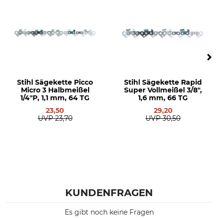
Husqvarna 266
Sägekette
Husqvarna 362
Husqvarna 281
Husqvarna 298
Husqvarna 562
Husqvarna 576
Husqvarna 268
Stihl Sägekette Picco
Stihl Sägekette Rapid
Husqvarna 272
Micro 3 Halbmeißel
Super Vollmeißel 3/8",
Husqvarna 288
1/4"P, 1,1 mm, 64 TG
1,6 mm, 66 TG
Husqvarna 353
23,50
29,20
UVP
23,70
UVP
30,50
Husqvarna 365
Husqvarna 371
Husqvarna 372
Husqvarna 390
Husqvarna 395
Husqvarna 570
Husqvarna 3120
KUNDENFRAGEN
Husqvarna 254
Husqvarna 346
Es gibt noch keine Fragen