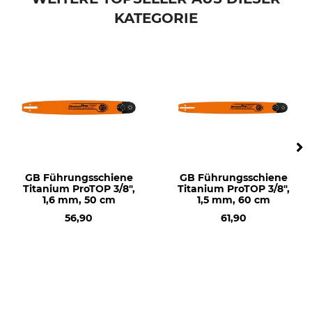
KATEGORIE
Treibgliedstärke/Nutbreite
Besondere Ausführung
1,3 mm
SpeedCut
Niete Umlenkstern
Nutbreite in Zoll
5
0,050 "
Zähne Umlenkstern
Ausführung
12
Laminierte Schiene
Schienentyp
Marke
Laminierte Schiene mit
Oregon
Aluminiumkern
GB Führungsschiene
GB Führungsschiene
Titanium ProTOP 3/8",
Titanium ProTOP 3/8",
1,6 mm, 50 cm
1,5 mm, 60 cm
Sägenmarke
Sägenmodell
Stihl
Stihl 024
56,90
61,90
Stihl 026
Stihl MS 240
Stihl MS 260
Stihl MS 261
Stihl MS 270