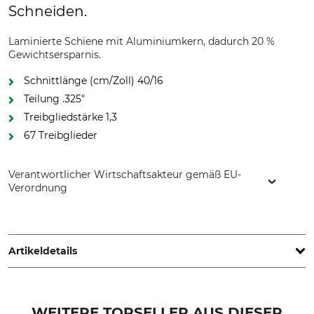
Schneiden.
Laminierte Schiene mit Aluminiumkern, dadurch 20 %
Gewichtsersparnis.
Schnittlänge (cm/Zoll) 40/16
Teilung .325"
Treibgliedstärke 1,3
67 Treibglieder
Verantwortlicher Wirtschaftsakteur gemäß EU-
Verordnung
Oregon Tool GmbH, Lise-Meitner-Str. 4, 70736 Fellbach,
Germany, www.oregonproducts.com
Artikeldetails
Teilung
Schnittlänge
.325"
40 cm
WEITERE TOPSELLER AUS DIESER