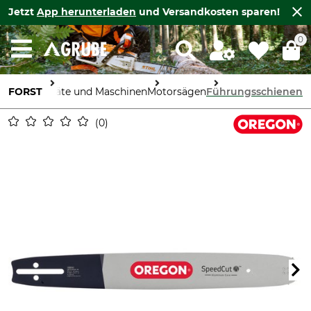
Jetzt
App herunterladen
und Versandkosten sparen!
0
FORST
Geräte und Maschinen
Motorsägen
Führungsschienen
0