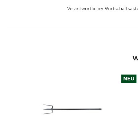
Verantwortlicher Wirtschaftsa
Swarovski-Optik AG & Co KG., Da
W
NEU