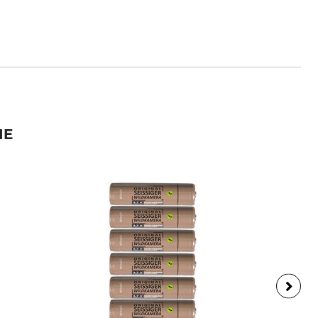
ik.com
IE