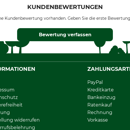
KUNDENBEWERTUNGEN
ne Kundenbewertung vorhanden. Geben Sie die erste Bewertung
Bewertung verfassen
ORMATIONEN
ZAHLUNGSART
PayPal
essum
Kreditkarte
nschutz
Bankeinzug
erefreiheit
Ratenkauf
rung
Rechnung
llung widerrufen
Vorkasse
rrufsbelehrung