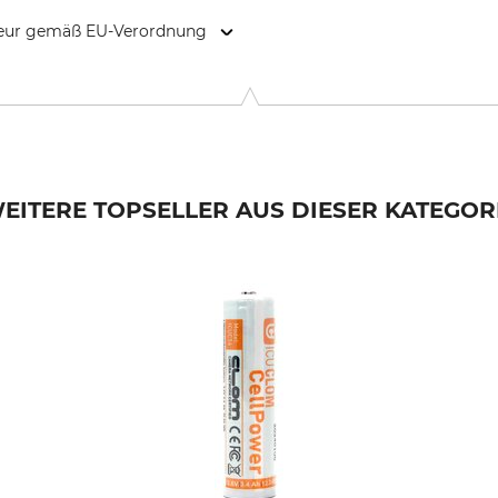
kteur gemäß EU-Verordnung
niel-Swarovski-Str. 70, 6067 Absam, Austria, www.swarovskiopt
EITERE TOPSELLER AUS DIESER KATEGOR