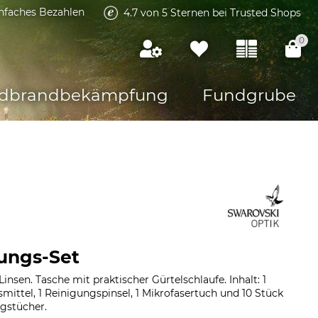
infaches Bezahlen
4.7 von 5 Sternen bei Trusted Shops
0
dbrandbekämpfung
Fundgrube
ungs-Set
Linsen. Tasche mit praktischer Gürtelschlaufe. Inhalt: 1
mittel, 1 Reinigungspinsel, 1 Mikrofasertuch und 10 Stück
gstücher.