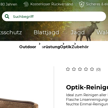
Kostenloser Rückversand
Sicheres & e
t 80 Jahren
tsschutz
Blattjagd
Jagd
Wal
Outdoor
Ausrüstung
Optik
Zubehör
0
Optik-Reinig
Ideal zum Reinigen aller 
Flasche Linsenreinigungs
feuchte Einmal-Reinigun