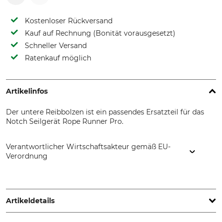
Kostenloser Rückversand
Kauf auf Rechnung (Bonität vorausgesetzt)
Schneller Versand
Ratenkauf möglich
Artikelinfos
Der untere Reibbolzen ist ein passendes Ersatzteil für das
Notch Seilgerät Rope Runner Pro.
Verantwortlicher Wirtschaftsakteur gemäß EU-
Verordnung
Grube KG, Hützeler Damm 38, 29646 Bispingen, Germany,
www.grube.de
Artikeldetails