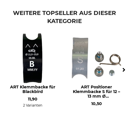
Marke
Produkttyp
Notch
Reibbolzen
WEITERE TOPSELLER AUS DIESER
KATEGORIE
Modellbezeichnung
unten für Rope Runner Pro
ART Klemmbacke für
ART Positioner
Blackbird
Klemmbacke S für 12 –
13 mm Ø
11,90
Stahlhalteseile
10,50
2 Varianten