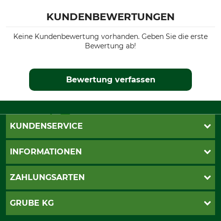
KUNDENBEWERTUNGEN
Keine Kundenbewertung vorhanden. Geben Sie die erste
Bewertung ab!
Bewertung verfassen
KUNDENSERVICE
Live-Shopping
INFORMATIONEN
Katalogbestellung
Newsletter-Anmeldung
AGB
ZAHLUNGSARTEN
Kontakt
Impressum
Gewährleistung/Kostenvoranschlag
Datenschutz
PayPal
GRUBE KG
Seilwindenprüfung
Barrierefreiheit
Kreditkarte
Fragen und Antworten
Lieferung