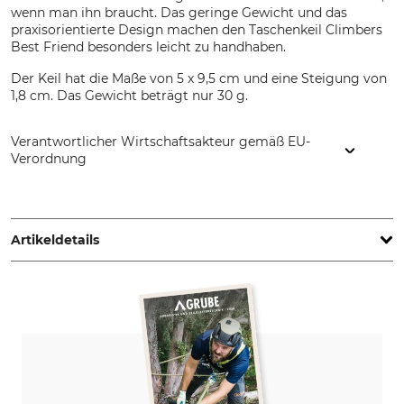
wenn man ihn braucht. Das geringe Gewicht und das
praxisorientierte Design machen den Taschenkeil Climbers
Best Friend besonders leicht zu handhaben.
Der Keil hat die Maße von 5 x 9,5 cm und eine Steigung von
1,8 cm. Das Gewicht beträgt nur 30 g.
Verantwortlicher Wirtschaftsakteur gemäß EU-
Verordnung
Grube KG, Hützeler Damm 38, 29646 Bispingen, Germany,
www.grube.de
Artikeldetails
Marke
Produkttyp
Notch
Taschenkeil
Modellbezeichnung
Climbers Best Friend