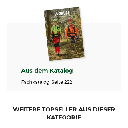
Teilung
Treibgliedstärke/Nutbreite
3/4"
3,0 mm
Marke
Produkttyp
Nordforest
Verbindungsglied
Modellbezeichnung
3/4" mit Niet
Aus dem Katalog
Fachkatalog, Seite 222
WEITERE TOPSELLER AUS DIESER
KATEGORIE