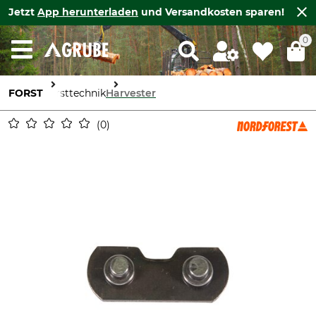
Jetzt
App herunterladen
und Versandkosten sparen!
0
FORST
Forsttechnik
Harvester
0