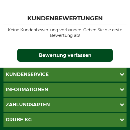
KUNDENBEWERTUNGEN
Keine Kundenbewertung vorhanden. Geben Sie die erste
Bewertung ab!
Bewertung verfassen
KUNDENSERVICE
Live-Shopping
INFORMATIONEN
Katalogbestellung
Newsletter-Anmeldung
AGB
ZAHLUNGSARTEN
Kontakt
Impressum
Gewährleistung/Kostenvoranschlag
Datenschutz
PayPal
GRUBE KG
Seilwindenprüfung
Barrierefreiheit
Kreditkarte
Fragen und Antworten