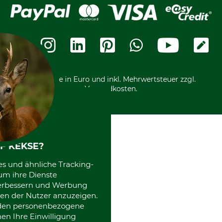
Lieferung
Bankeinzug
Leitbild
Cookie-Einstellungen
Bestellung widerrufen
Ratenkauf
Karriere
Widerrufsbelehrung
Rechnung
Termine
Widerrufsformular
Vorkasse
Ladengeschäft
Kostenloser Rückversand
Motorgeräteshop
Nachhaltigkeit
Über uns
Entsorgung und Umwelt
Community
Alle Preise in Euro und inkl. Mehrwertsteuer zzgl.
Datenschutz Print
International
Versandkosten.
Kooperationen
F KEKSE?
es und ähnliche Tracking-
um ihre Dienste
 verbessern und Werbung
en der Nutzer anzuzeigen.
erden personenbezogene
nen Ihre Einwilligung