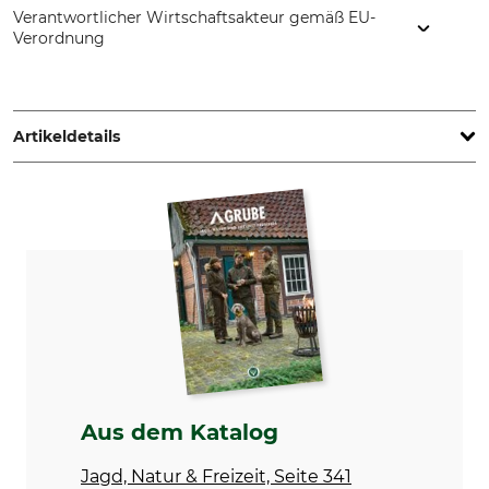
Verantwortlicher Wirtschaftsakteur gemäß EU-
Verordnung
Grube KG, Hützeler Damm 38, 29646 Bispingen, Germany,
www.grube.de
Artikeldetails
Marke
Modellbezeichnung
Nordforest Hunting
Tarnband Beehidden
Aus dem Katalog
Jagd, Natur & Freizeit, Seite 341