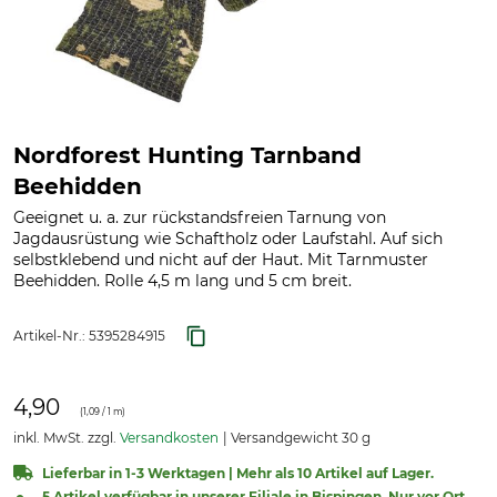
Nordforest Hunting Tarnband
Beehidden
Geeignet u. a. zur rückstandsfreien Tarnung von
Jagdausrüstung wie Schaftholz oder Laufstahl. Auf sich
selbstklebend und nicht auf der Haut. Mit Tarnmuster
Beehidden. Rolle 4,5 m lang und 5 cm breit.
Artikel-Nr.:
5395284915
4,90
(
1,09
/ 1 m)
inkl. MwSt. zzgl.
Versandkosten
Versandgewicht 30 g
Lieferbar in 1-3 Werktagen | Mehr als 10 Artikel auf Lager.
5 Artikel verfügbar in unserer Filiale in Bispingen. Nur vor Ort