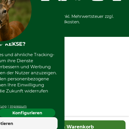
Motorgeräteshop
Nachhaltigkeit
Über uns
Entsorgung und Umwelt
Community
Alle Preise in Euro und inkl. Mehrwertsteuer zzgl.
Datenschutz Print
International
Versandkosten.
Kooperationen
F KEKSE?
es und ähnliche Tracking-
um ihre Dienste
 verbessern und Werbung
en der Nutzer anzuzeigen.
erden personenbezogene
nen Ihre Einwilligung
die Zukunft widerrufen
rung
Impressum
Konfigurieren
tieren
In den Warenkorb