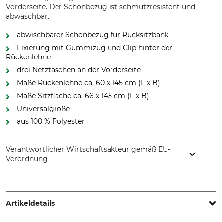
Vorderseite. Der Schonbezug ist schmutzresistent und
abwaschbar.
abwischbarer Schonbezug für Rücksitzbank
Fixierung mit Gummizug und Clip hinter der
Rückenlehne
drei Netztaschen an der Vorderseite
Maße Rückenlehne ca. 60 x 145 cm (L x B)
Maße Sitzfläche ca. 66 x 145 cm (L x B)
Universalgröße
aus 100 % Polyester
Verantwortlicher Wirtschaftsakteur gemäß EU-
Verordnung
Grube KG, Hützeler Damm 38, 29646 Bispingen, Germany,
www.grube.de
Artikeldetails