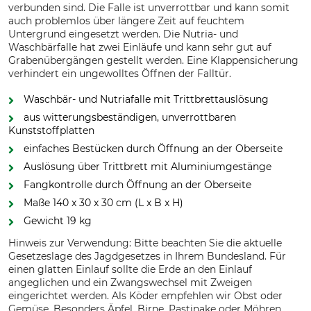
verbunden sind. Die Falle ist unverrottbar und kann somit
auch problemlos über längere Zeit auf feuchtem
Untergrund eingesetzt werden. Die Nutria- und
Waschbärfalle hat zwei Einläufe und kann sehr gut auf
Grabenübergängen gestellt werden. Eine Klappensicherung
verhindert ein ungewolltes Öffnen der Falltür.
Waschbär- und Nutriafalle mit Trittbrettauslösung
aus witterungsbeständigen, unverrottbaren
Kunststoffplatten
einfaches Bestücken durch Öffnung an der Oberseite
Auslösung über Trittbrett mit Aluminiumgestänge
Fangkontrolle durch Öffnung an der Oberseite
Maße 140 x 30 x 30 cm (L x B x H)
Gewicht 19 kg
Hinweis zur Verwendung: Bitte beachten Sie die aktuelle
Gesetzeslage des Jagdgesetzes in Ihrem Bundesland. Für
einen glatten Einlauf sollte die Erde an den Einlauf
angeglichen und ein Zwangswechsel mit Zweigen
eingerichtet werden. Als Köder empfehlen wir Obst oder
Gemüse. Besonders Äpfel, Birne, Pastinake oder Möhren