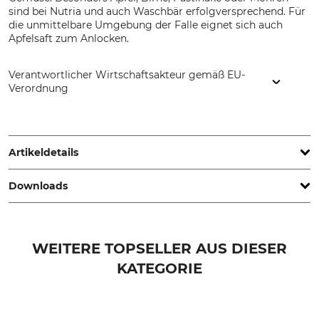
sind bei Nutria und auch Waschbär erfolgversprechend. Für
die unmittelbare Umgebung der Falle eignet sich auch
Apfelsaft zum Anlocken.
Verantwortlicher Wirtschaftsakteur gemäß EU-
Verordnung
Grube KG, Hützeler Damm 38, 29646 Bispingen, Germany,
www.grube.de
Artikeldetails
Downloads
Marke
Tierart
Nordforest Hunting
Marder
Waschbären
Bedienungsanleitung | Manual_Nordforest-Hunting_87-543_87-544_87-545_87-752_de_04032025.pdf
Nutrias
WEITERE TOPSELLER AUS DIESER
Modellbezeichnung
KATEGORIE
Herstellung
Nutria- und Waschbärfalle
Made in Germany
aus Kunststoff 140 cm