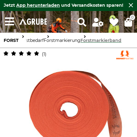
Jetzt
App herunterladen
und Versandkosten sparen!
0
FORST
Forstbedarf
Forstmarkierung
Forstmarkierband
1