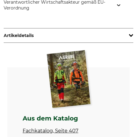
Verantwortlicher Wirtschaftsakteur gemäß EU-
Verordnung
Grube KG, Hützeler Damm 38, 29646 Bispingen, Germany,
www.grube.de
Artikeldetails
Marke
Produkttyp
Nordforest Hunting
Markierungsband
Herstellung
Gewicht
Made in Sweden
50 g
Aus dem Katalog
Fachkatalog, Seite 407