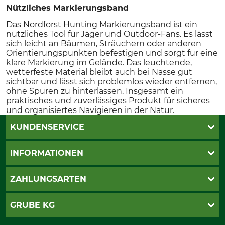
Nützliches Markierungsband
Das Nordforst Hunting Markierungsband ist ein
nützliches Tool für Jäger und Outdoor-Fans. Es lässt
sich leicht an Bäumen, Sträuchern oder anderen
Orientierungspunkten befestigen und sorgt für eine
klare Markierung im Gelände. Das leuchtende,
wetterfeste Material bleibt auch bei Nässe gut
sichtbar und lässt sich problemlos wieder entfernen,
ohne Spuren zu hinterlassen. Insgesamt ein
praktisches und zuverlässiges Produkt für sicheres
und organisiertes Navigieren in der Natur.
KUNDENSERVICE
Live-Shopping
INFORMATIONEN
Katalogbestellung
Newsletter-Anmeldung
AGB
ZAHLUNGSARTEN
Kontakt
Impressum
Gewährleistung/Kostenvoranschlag
Datenschutz
PayPal
GRUBE KG
Seilwindenprüfung
Barrierefreiheit
Kreditkarte
Fragen und Antworten
Lieferung