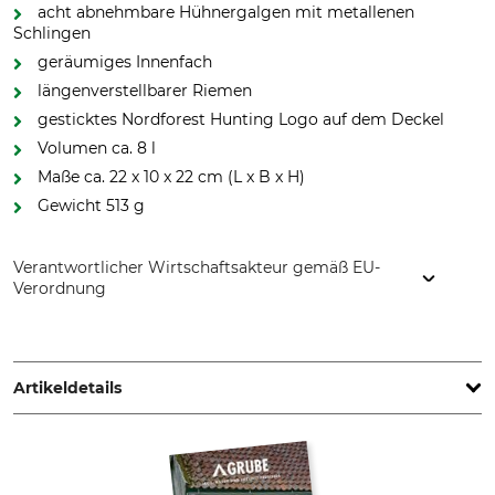
acht abnehmbare Hühnergalgen mit metallenen
Schlingen
geräumiges Innenfach
längenverstellbarer Riemen
gesticktes Nordforest Hunting Logo auf dem Deckel
Volumen ca. 8 l
Maße ca. 22 x 10 x 22 cm (L x B x H)
Gewicht 513 g
Verantwortlicher Wirtschaftsakteur gemäß EU-
Verordnung
Grube KG, Hützeler Damm 38, 29646 Bispingen, Germany,
www.grube.de
Artikeldetails
Marke
Produkttyp
Nordforest Hunting
Jagdtasche