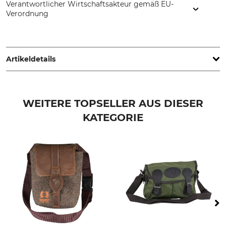
Verantwortlicher Wirtschaftsakteur gemäß EU-
Verordnung
Grube KG, Hützeler Damm 38, 29646 Bispingen, Germany,
www.grube.de
Artikeldetails
Marke
Produkttyp
Nordforest Hunting
Jagdscheinetui
WEITERE TOPSELLER AUS DIESER
KATEGORIE
Modellbezeichnung
Herstellung
Wollfilz
Made in Hungary
Gewicht
58 g