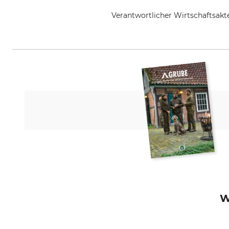
Verantwortlicher Wirtschaftsa
Grube KG, Hützeler Damm 38, 2
W