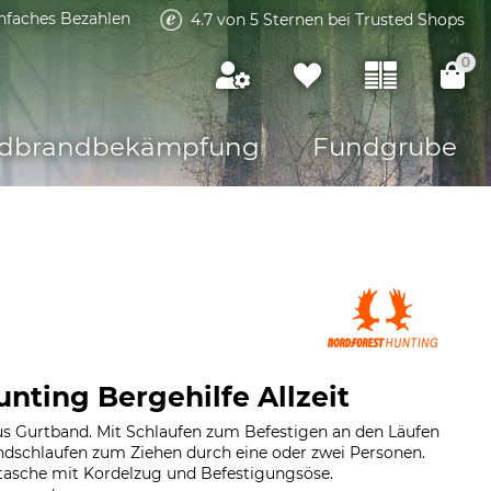
infaches Bezahlen
4.7 von 5 Sternen bei Trusted Shops
0
dbrandbekämpfung
Fundgrube
nting Bergehilfe Allzeit
aus Gurtband. Mit Schlaufen zum Befestigen an den Läufen
ndschlaufen zum Ziehen durch eine oder zwei Personen.
ttasche mit Kordelzug und Befestigungsöse.