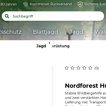
Kostenloser Rückversand
Sicheres & e
t 80 Jahren
tsschutz
Blattjagd
Jagd
Wal
Jagd
Ausrüstung
0
Nordforest Hu
Stabile Wildbergehilfe 
und zwei verstärkten Ha
Lieferung inkl. Transpor