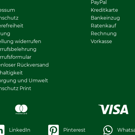
PayPal
essum
Kreditkarte
nschutz
Bankeinzug
erefreiheit
Ratenkauf
rung
Rechnung
llung widerrufen
Vorkasse
rrufsbelehrung
rrufsformular
enloser Rückversand
altigkeit
orgung und Umwelt
nschutz Print
LinkedIn
Pinterest
Whats