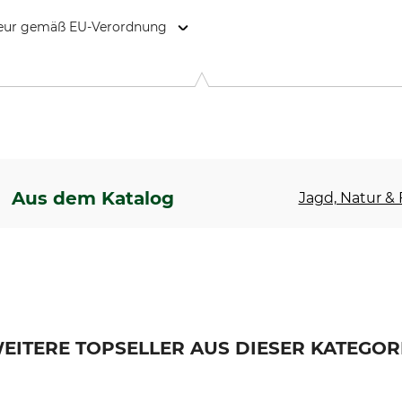
kteur gemäß EU-Verordnung
9646 Bispingen, Germany, www.grube.de
Aus dem Katalog
Jagd, Natur & F
EITERE TOPSELLER AUS DIESER KATEGOR