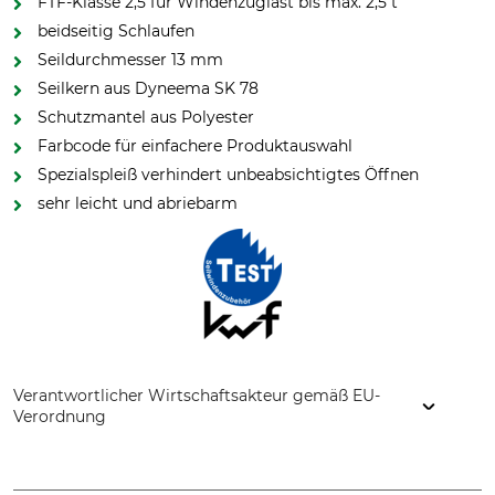
FTF-Klasse 2,5 für Windenzuglast bis max. 2,5 t
beidseitig Schlaufen
Seildurchmesser 13 mm
Seilkern aus Dyneema SK 78
Schutzmantel aus Polyester
Farbcode für einfachere Produktauswahl
Spezialspleiß verhindert unbeabsichtigtes Öffnen
sehr leicht und abriebarm
Verantwortlicher Wirtschaftsakteur gemäß EU-
Verordnung
Grube KG, Hützeler Damm 38, 29646 Bispingen, Germany,
www.grube.de