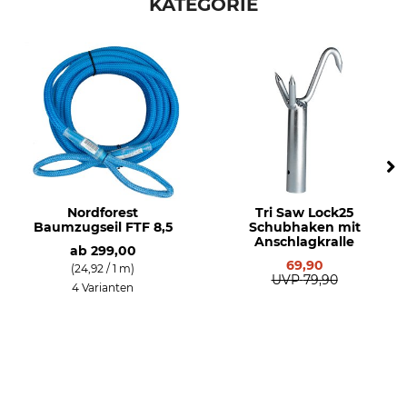
KATEGORIE
Nordforest
Tri Saw Lock25
Baumzugseil FTF 8,5
Schubhaken mit
Anschlagkralle
ab
299,00
69,90
(24,92 / 1 m)
UVP
79,90
4 Varianten