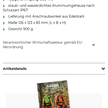
staub- und wasserdichtes Aluminiumgehäuse nach
Schutzart IP67
Lieferung mit Anschraubwinkel aus Edelstahl
Maße 126 x 123 x 83 mm (L x B x H)
Gewicht 900 g
Verantwortlicher Wirtschaftsakteur gemäß EU-
Verordnung
Shin Yuh Cherng Europe AB, Verkstadsgatan 2b, 263 39
Höganäs, Sweden, www.blixtra.eu
Artikeldetails
Ausleuchtung
IP-Schutzart
Gelände
IP67
weit
Aufladbar
Marke
Nein
Nero