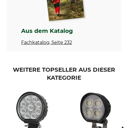
Produkttyp
Modellbezeichnung
LED-Arbeitsscheinwerfer
Kombi-Ausleuchtung 144 W
Min. Spannung
Max. Spannung
Aus dem Katalog
9 V
32 V
Fachkatalog, Seite 232
Lichtleistung
Leistung
12000 lm
144 W
Länge
Breite
WEITERE TOPSELLER AUS DIESER
126 mm
123 mm
KATEGORIE
Höhe
Gewicht
83 mm
900 g