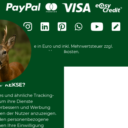
Lieferung
Bankeinzug
Leitbild
Cookie-Einstellungen
Bestellung widerrufen
Ratenkauf
Karriere
Widerrufsbelehrung
Rechnung
Termine
Widerrufsformular
Vorkasse
Ladengeschäft
Kostenloser Rückversand
Motorgeräteshop
Nachhaltigkeit
Über uns
Entsorgung und Umwelt
Community
Alle Preise in Euro und inkl. Mehrwertsteuer zzgl.
Datenschutz Print
International
Versandkosten.
Kooperationen
F KEKSE?
es und ähnliche Tracking-
um ihre Dienste
 verbessern und Werbung
en der Nutzer anzuzeigen.
erden personenbezogene
nen Ihre Einwilligung