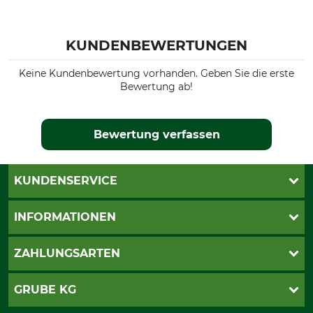
KUNDENBEWERTUNGEN
Keine Kundenbewertung vorhanden. Geben Sie die erste
Bewertung ab!
Bewertung verfassen
KUNDENSERVICE
Live-Shopping
INFORMATIONEN
Katalogbestellung
Newsletter-Anmeldung
AGB
ZAHLUNGSARTEN
Kontakt
Impressum
Gewährleistung/Kostenvoranschlag
Datenschutz
PayPal
GRUBE KG
Seilwindenprüfung
Barrierefreiheit
Kreditkarte
Fragen und Antworten