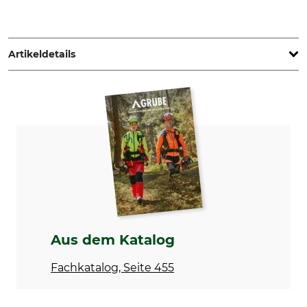
moses. Verlag GmbH, Arnoldstr. 13d, 47906 Kempen,
Germany, www.moses-verlag.de
Artikeldetails
Marke
Produkttyp
Moses
Kartenspiel
Modellbezeichnung
50 heimische Wald- &
Wildtiere
Aus dem Katalog
Fachkatalog, Seite 455