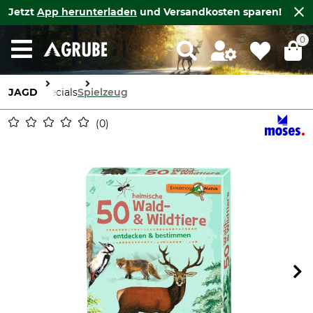
Jetzt
App herunterladen
und Versandkosten sparen!
0
JAGD
Specials
Spielzeug
0