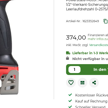
Powerstate-Motor. Arbei
1/2"-Vierkant-Sicherungs
Leerlaufdrehzahl 0–2575/
Artikel-Nr.:
1623352649
Finanzieren a
374,00
mehr Infos z
inkl. MwSt. zzgl.
Versandkost
Lieferbar in 1-3 Wer
Nicht verfügbar in u
In den
Kostenloser Rückv
Kauf auf Rechnung 
Schneller Versand