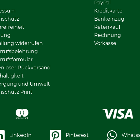
PayPal
essum
Kreditkarte
nschutz
Bankeinzug
erefreiheit
Ratenkauf
rung
Rechnung
llung widerrufen
Vorkasse
rrufsbelehrung
rrufsformular
enloser Rückversand
altigkeit
orgung und Umwelt
nschutz Print
LinkedIn
Pinterest
Whats