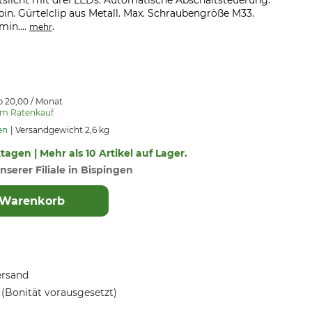
tslicht mit drei LEDs. Automatische Abschaltsteuerung.
pin. Gürtelclip aus Metall. Max. Schraubengröße M33.
min....
.
mehr
b 20,00 / Monat
um Ratenkauf
en
Versandgewicht 2,6 kg
ktagen | Mehr als 10 Artikel auf Lager.
nserer Filiale in Bispingen
 Warenkorb
ersand
(Bonität vorausgesetzt)