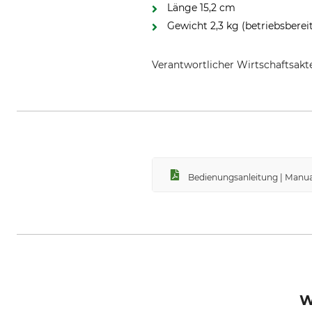
Länge 15,2 cm
Gewicht 2,3 kg (betriebsberei
Verantwortlicher Wirtschaftsa
Forstreich GmbH, Schwarzwaldstr
Bedienungsanleitung | Manua
W