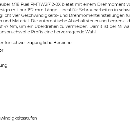
auber M18 Fuel FMTIW2P12-0X bietet mit einem Drehmoment 
ign mit nur 152 mm Länge – ideal für Schraubarbeiten in schw
glicht vier Geschwindigkeits- und Drehmomenteinstellungen für
n und Material. Die automatische Abschaltsteuerung begrenzt
f 47 Nm, um ein Überdrehen zu vermeiden. Damit ist der Milw
anspruchsvolle Profis eine hervorragende Wahl.
r für schwer zugängliche Bereiche
or
rung
windigkeitsstufen