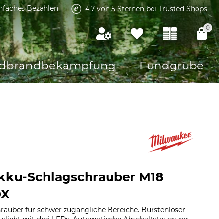
infaches Bezahlen
4.7 von 5 Sternen bei Trusted Shops
0
dbrandbekämpfung
Fundgrube
kku-Schlagschrauber M18
0X
auber für schwer zugängliche Bereiche. Bürstenloser