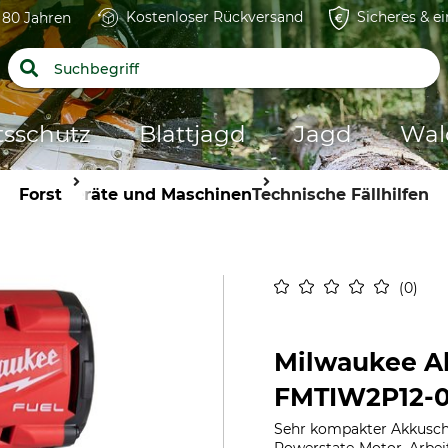
Kostenloser Rückversand
Sicheres & e
t 80 Jahren
tsschutz
Blattjagd
Jagd
Wal
Forst
Geräte und Maschinen
Technische Fällhilfen
0
Milwaukee A
FMTIW2P12-
Sehr kompakter Akkuschr