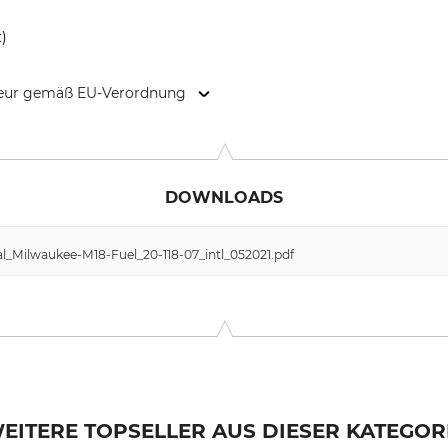
t)
kteur gemäß EU-Verordnung
. 314, 79110 Freiburg, Germany, www.forstreich.de
DOWNLOADS
l_Milwaukee-M18-Fuel_20-118-07_intl_052021.pdf
EITERE TOPSELLER AUS DIESER KATEGOR