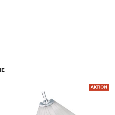
IE
AKTION