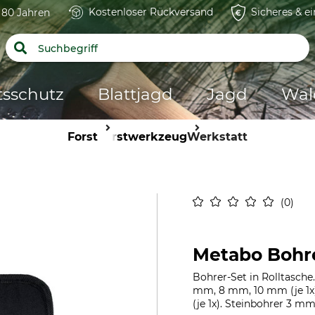
Kostenloser Rückversand
Sicheres & e
t 80 Jahren
tsschutz
Blattjagd
Jagd
Wal
Forst
Forstwerkzeug
Werkstatt
0
Metabo Bohre
Bohrer-Set in Rolltasch
mm, 8 mm, 10 mm (je 1
(je 1x). Steinbohrer 3 