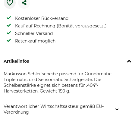
Kostenloser Rückversand
Kauf auf Rechnung (Bonität vorausgesetzt)
Schneller Versand
Ratenkauf möglich
Artikelinfos
Markusson Schleifscheibe passend für Grindomatic,
Triplematic und Sensomatic Schärfgeräte. Die
Scheibenstärke eignet sich bestens für .404"-
Harvesterketten. Gewicht 150 g.
Verantwortlicher Wirtschaftsakteur gemäß EU-
Verordnung
Markusson Professional Grinders AB, Tegelbruksvägen 3,
76231 Rimbo, Sweden, www.home.markusson.se