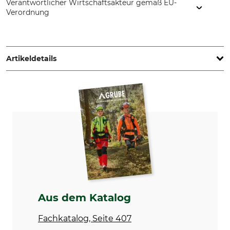
Verantwortlicher Wirtschaftsakteur gemäß EU-
Verordnung
Minitube Ecoflag AB, Byvägen 44, 83596 Trångsviken,
Sweden, www.minitube.se
Artikeldetails
Produkttyp
Modellbezeichnung
Markierungsband
aus Papier
Herstellung
Farbe
Made in Sweden
blau
Aus dem Katalog
Fachkatalog, Seite 407