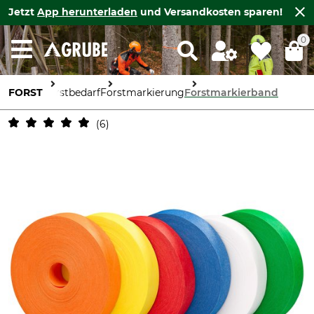
Jetzt
App herunterladen
und Versandkosten sparen!
0
FORST
Forstbedarf
Forstmarkierung
Forstmarkierband
6