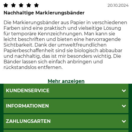
20.10.2024
Nachhaltige Markierungsbänder
Die Markierungsbänder aus Papier in verschiedenen
Farben sind eine praktisch und vielseitige Lösung
für temporäre Kennzeichnungen. Man kann sie
leicht beschriften und bieten eine hervorragende
Sichtbarkeit. Dank der umweltfreundlichen
Papierbeschaffenheit sind sie biologisch abbaubar
und nachhaltig, das ist mir besonders wichtig. Die
Bänder lassen sich einfach anbringen und
rückstandslos entfernen.
Mehr anzeigen
KUNDENSERVICE
Live-Shopping
INFORMATIONEN
Katalogbestellung
Newsletter-Anmeldung
AGB
ZAHLUNGSARTEN
Kontakt
Impressum
Gewährleistung/Kostenvoranschlag