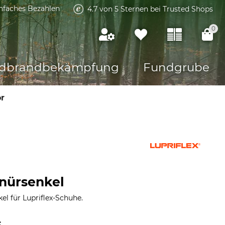
infaches Bezahlen
4.7 von 5 Sternen bei Trusted Shops
0
dbrandbekämpfung
Fundgrube
r
hnürsenkel
l für Lupriflex-Schuhe.
: