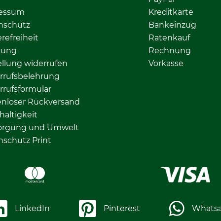
essum
Kreditkarte
nschutz
Bankeinzug
erefreiheit
Ratenkauf
rung
Rechnung
llung widerrufen
Vorkasse
rrufsbelehrung
rrufsformular
enloser Rückversand
altigkeit
orgung und Umwelt
nschutz Print
LinkedIn
Pinterest
Whats