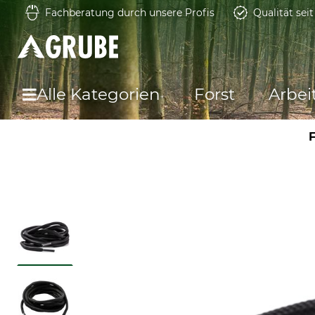
Fachberatung durch unsere Profis
Qualität sei
Alle Kategorien
Forst
Arbei
F