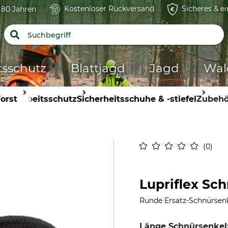
Kostenloser Rückversand
Sicheres & e
t 80 Jahren
tsschutz
Blattjagd
Jagd
Wal
orst
Arbeitsschutz
Sicherheitsschuhe & -stiefel
Zubehö
0
Lupriflex Sc
Runde Ersatz-Schnürsenke
Länge Schnürsenkel