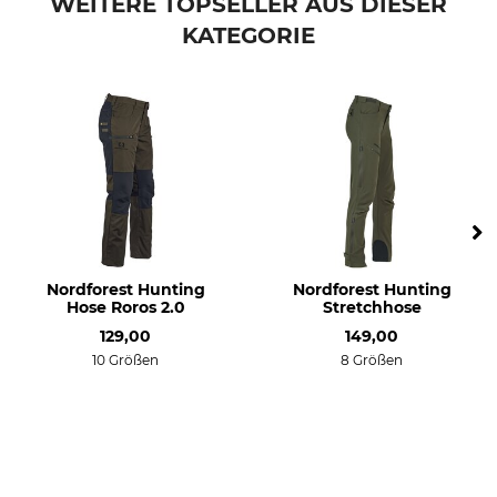
WEITERE TOPSELLER AUS DIESER
Atmungsaktivität
Eigenschaften
KATEGORIE
mittel
Beinabschluss regulierbar
Komfortbund
Für
Jahreszeit
Herren
ganzjährig
Passform
Umwelt
regular
Biologischer Anbau
Farbe
Konfektionsgröße
46
Nordforest Hunting
Nordforest Hunting
forest green
Hose Roros 2.0
Stretchhose
129,00
149,00
10 Größen
8 Größen