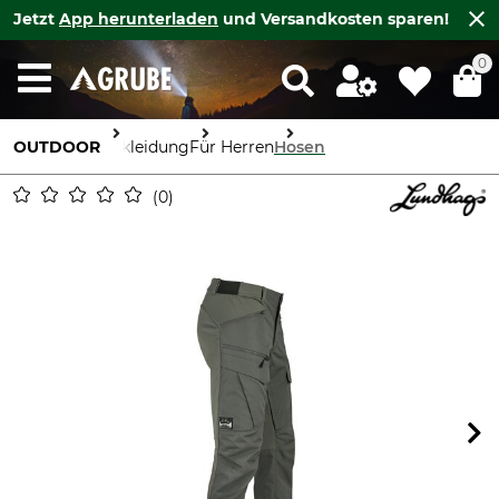
Jetzt
App herunterladen
und Versandkosten sparen!
0
OUTDOOR
Bekleidung
Für Herren
Hosen
0