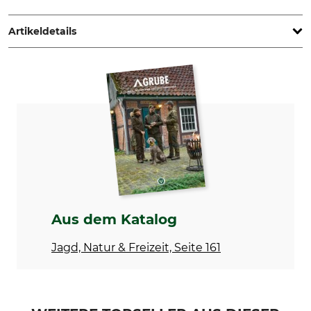
Brav Sweden AB, Gustavslundsvägen 34, 167 51 Bromma,
Sweden, www.lundhags.com
Artikeldetails
Marke
Produkttyp
Lundhags
Hose
Modellbezeichnung
Oberstoff
Fulu Cargo Stretch Hybrid
65% Polyester
35% Baumwolle
Stretch
Waschen
90% Polyamid
40 °C Buntwäsche
10% Polyurethan
Aus dem Katalog
Bleichen
Trocknen
Nicht bleichen
Schonende Trocknung bis
Jagd, Natur & Freizeit, Seite 161
60 °C
Bügeln
Professionelle Textilpflege
Bügeln bis 110 °C
Nicht trockenreinigen