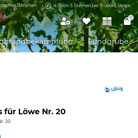
infaches Bezahlen
4.7 von 5 Sternen bei Trusted Shops
0
dbrandbekämpfung
Fundgrube
für Löwe Nr. 20
r. 20