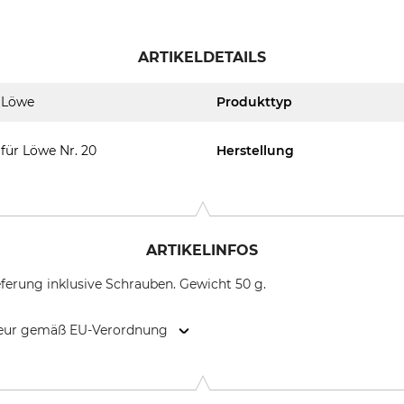
ARTIKELDETAILS
Löwe
Produkttyp
für Löwe Nr. 20
Herstellung
ARTIKELINFOS
ferung inklusive Schrauben. Gewicht 50 g.
kteur gemäß EU-Verordnung
se-Ring 3, 24220 Flintbek, Germany, www.original-loewe.de