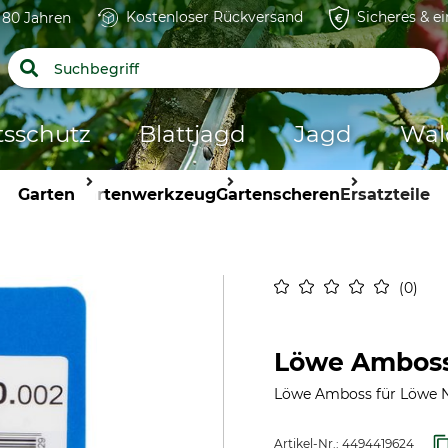
Kostenloser Rückversand
Sicheres & e
t 80 Jahren
tsschutz
Blattjagd
Jagd
Wal
Garten
Gartenwerkzeug
Gartenscheren
Ersatzteile
0
Löwe Amboss 
Löwe Amboss für Löwe N
Artikel-Nr.:
4494419624