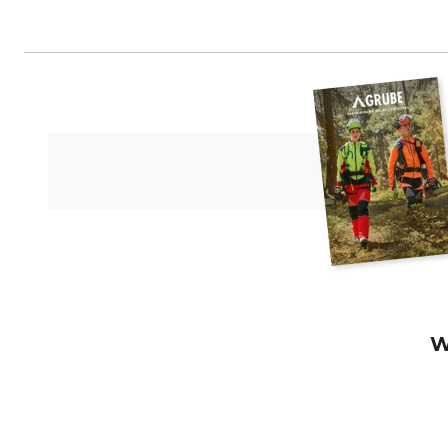
Lessmann GmbH, Lucas-Schultes
W