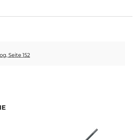
og, Seite 152
IE