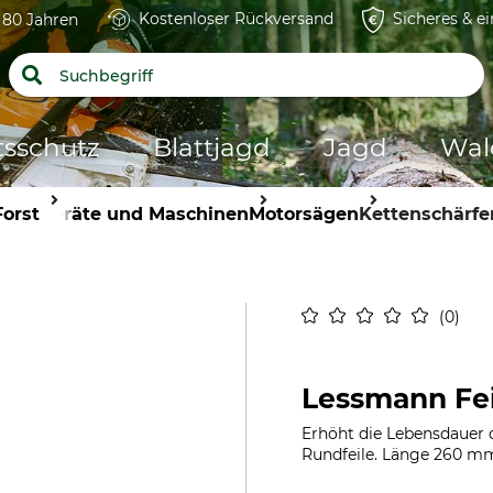
Kostenloser Rückversand
Sicheres & e
t 80 Jahren
tsschutz
Blattjagd
Jagd
Wal
Forst
Geräte und Maschinen
Motorsägen
Kettenschärfe
0
Lessmann Fe
Erhöht die Lebensdauer 
Rundfeile. Länge 260 mm