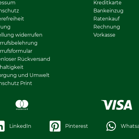
essum
Kreditkarte
nschutz
Bankeinzug
erefreiheit
Ratenkauf
rung
Rechnung
llung widerrufen
Vorkasse
rrufsbelehrung
rrufsformular
enloser Rückversand
altigkeit
orgung und Umwelt
nschutz Print
LinkedIn
Pinterest
Whats