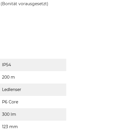
(Bonität vorausgesetzt)
IP54
200 m
Ledlenser
P6 Core
300 lm
123 mm