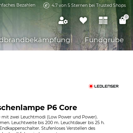
infaches Bezahlen
4.7 von 5 Sternen bei Trusted Shops
0
dbrandbekämpfung
Fundgrube
schenlampe P6 Core
mit zwei Leuchtmodi (Low Power und Power).
men. Leuchtweite bis 200 m. Leuchtdauer bis 25 h.
Endkappenschalter. Stufenloses Verstellen des