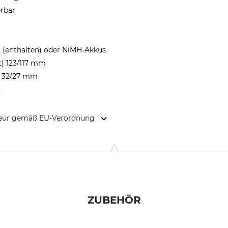
erbar
n (enthalten) oder NiMH-Akkus
t) 123/117 mm
) 32/27 mm
)
kteur gemäß EU-Verordnung
nstr. 5-7, 42699 Solingen, Germany, www.ledlenser.com
ZUBEHÖR