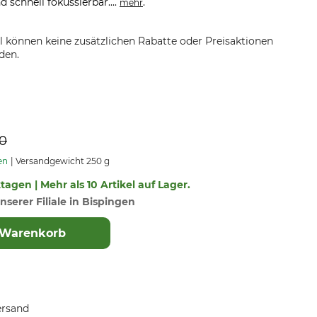
d schnell fokussierbar....
.
mehr
el können keine zusätzlichen Rabatte oder Preisaktionen
den.
90
en
Versandgewicht 250 g
ktagen | Mehr als 10 Artikel auf Lager.
nserer Filiale in Bispingen
 Warenkorb
ersand