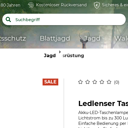
Kostenloser Rückversand
Sicheres & e
t 80 Jahren
tsschutz
Blattjagd
Jagd
Wal
Jagd
Ausrüstung
SALE
0
Ledlenser Ta
Akku-LED-Taschenlampe 
Lichtstrom bis zu 300 Lu
Einfache Bedienung per 