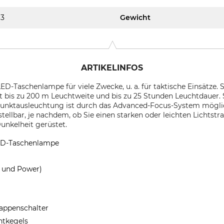
3
Gewicht
ARTIKELINFOS
LED-Taschenlampe für viele Zwecke, u. a. für taktische Einsätze.
t bis zu 200 m Leuchtweite und bis zu 25 Stunden Leuchtdauer. S
 Punktausleuchtung ist durch das Advanced-Focus-System möglic
stellbar, je nachdem, ob Sie einen starken oder leichten Lichtstr
Dunkelheit gerüstet.
LED-Taschenlampe
 und Power)
appenschalter
chtkegels