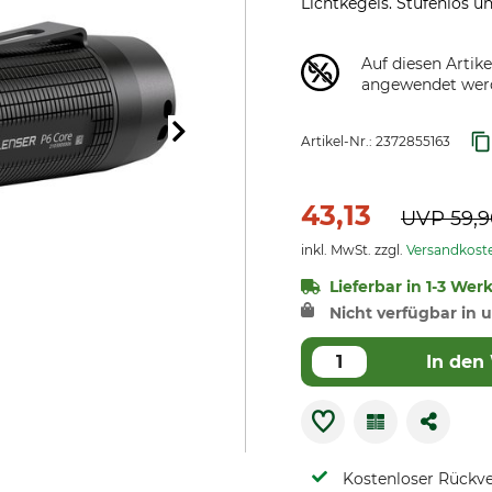
Lichtkegels. Stufenlos un
Auf diesen Artik
angewendet wer
Artikel-Nr.:
2372855163
43,13
UVP
59,
inkl. MwSt. zzgl.
Versandkost
Lieferbar in 1-3 Wer
Nicht verfügbar in u
In den
Kostenloser Rückv