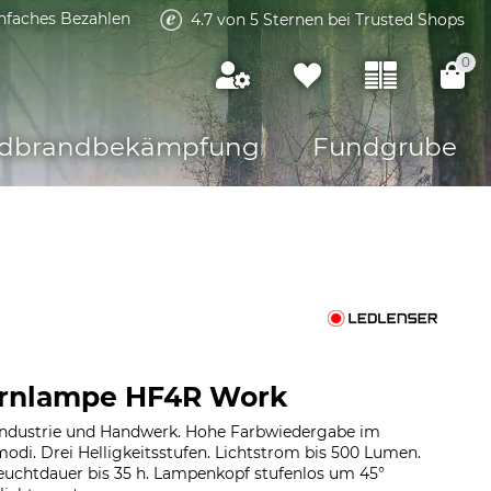
infaches Bezahlen
4.7 von 5 Sternen bei Trusted Shops
0
dbrandbekämpfung
Fundgrube
tirnlampe HF4R Work
Industrie und Handwerk. Hohe Farbwiedergabe im
odi. Drei Helligkeitsstufen. Lichtstrom bis 500 Lumen.
Leuchtdauer bis 35 h. Lampenkopf stufenlos um 45°