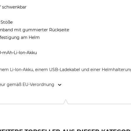
° schwenkbar
 Stöße
irnband mit gummierter Rückseite
efestigung am Helm
00-mAh-Li-Ion-Akku
 einem Li-Ion-Akku, einem USB-Ladekabel und einer Helmhalterun
kteur gemäß EU-Verordnung
nstr. 5-7, 42699 Solingen, Germany, www.ledlenser.com