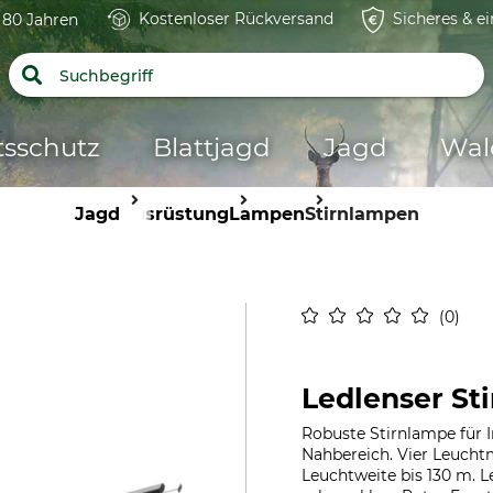
Kostenloser Rückversand
Sicheres & e
t 80 Jahren
tsschutz
Blattjagd
Jagd
Wal
Jagd
Ausrüstung
Lampen
Stirnlampen
0
Ledlenser S
Robuste Stirnlampe für 
Nahbereich. Vier Leuchtm
Leuchtweite bis 130 m. 