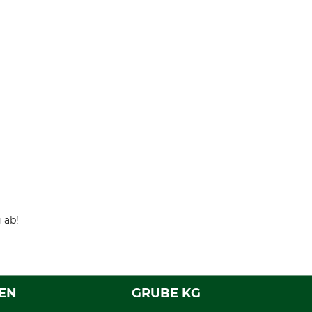
 ab!
EN
GRUBE KG