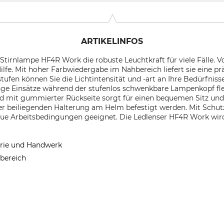
ARTIKELINFOS
Stirnlampe HF4R Work die robuste Leuchtkraft für viele Fälle. Vo
ilfe. Mit hoher Farbwiedergabe im Nahbereich liefert sie eine p
tufen können Sie die Lichtintensität und -art an Ihre Bedürfnis
nge Einsätze während der stufenlos schwenkbare Lampenkopf flex
d mit gummierter Rückseite sorgt für einen bequemen Sitz und 
er beiliegenden Halterung am Helm befestigt werden. Mit Schutz
raue Arbeitsbedingungen geeignet. Die Ledlenser HF4R Work wir
trie und Handwerk
bereich