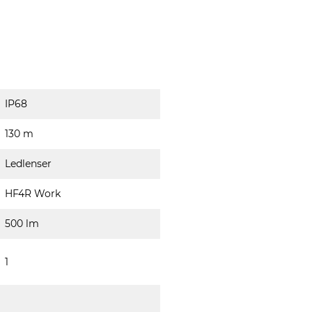
IP68
130 m
Ledlenser
HF4R Work
500 lm
1