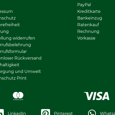
PayPal
essum
Kreditkarte
nschutz
Bankeinzug
erefreiheit
Ratenkauf
rung
Rechnung
llung widerrufen
Vorkasse
rrufsbelehrung
rrufsformular
enloser Rückversand
altigkeit
orgung und Umwelt
nschutz Print
LinkedIn
Pinterest
Whats