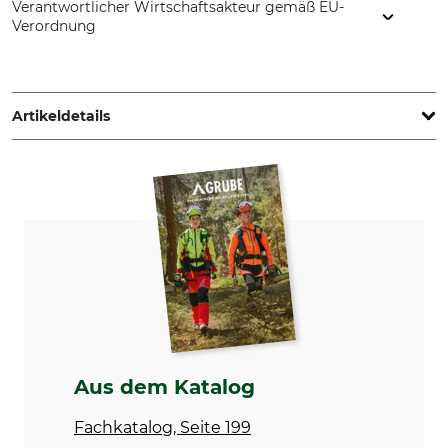
Verantwortlicher Wirtschaftsakteur gemäß EU-
Verordnung
Grube KG, Hützeler Damm 38, 29646 Bispingen, Germany,
www.grube.de
Artikeldetails
Produkttyp
Modellbezeichnung
Ausziehbarer Kreidehalter
Flip 2.0 mit Karabiner
Gewicht
100 g
Aus dem Katalog
Fachkatalog, Seite 199