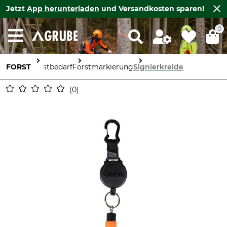
Jetzt
App herunterladen
und Versandkosten sparen!
0
FORST
Forstbedarf
Forstmarkierung
Signierkreide
0