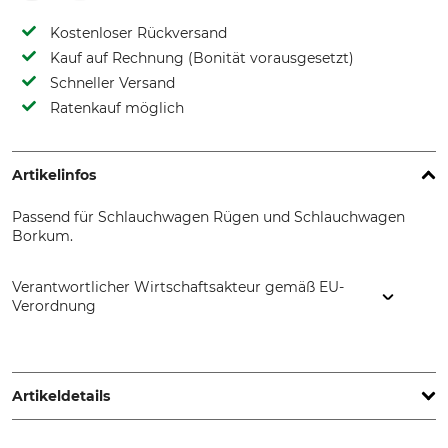
Kostenloser Rückversand
Kauf auf Rechnung (Bonität vorausgesetzt)
Schneller Versand
Ratenkauf möglich
Artikelinfos
Passend für Schlauchwagen Rügen und Schlauchwagen
Borkum.
Verantwortlicher Wirtschaftsakteur gemäß EU-
Verordnung
Grube KG, Hützeler Damm 38, 29646 Bispingen, Germany,
www.grube.de
Artikeldetails