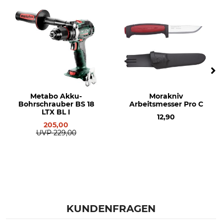
Metabo Akku-
Morakniv
Bohrschrauber BS 18
Arbeitsmesser Pro C
LTX BL I
12,90
205,00
UVP
229,00
KUNDENFRAGEN