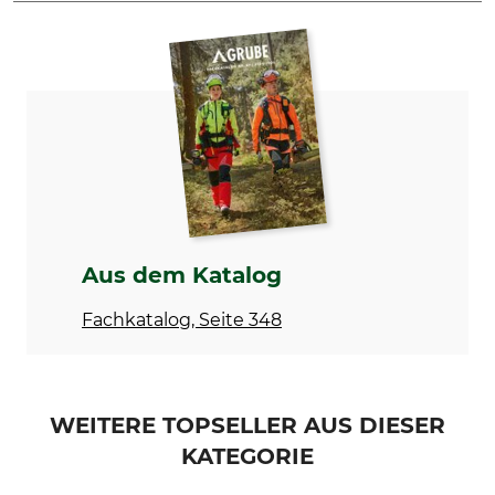
Marke
Produkttyp
Kirschen
Hohleisen
Modellbezeichnung
Herstellung
gekröpft
Made in Germany
Aus dem Katalog
Fachkatalog, Seite 348
WEITERE TOPSELLER AUS DIESER
KATEGORIE