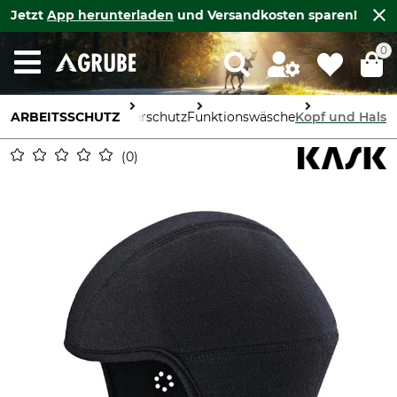
Jetzt
App herunterladen
und Versandkosten sparen!
0
ARBEITSSCHUTZ
Körperschutz
Funktionswäsche
Kopf und Hals
0