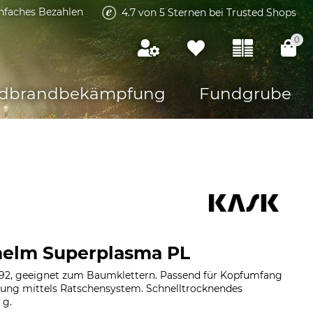
infaches Bezahlen
4.7 von 5 Sternen bei Trusted Shops
0
dbrandbekämpfung
Fundgrube
helm Superplasma PL
92, geeignet zum Baumklettern. Passend für Kopfumfang
lung mittels Ratschensystem. Schnelltrocknendes
 g.