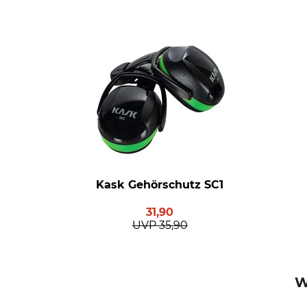
Kask Gehörschutz SC1
31,90
UVP
35,90
W