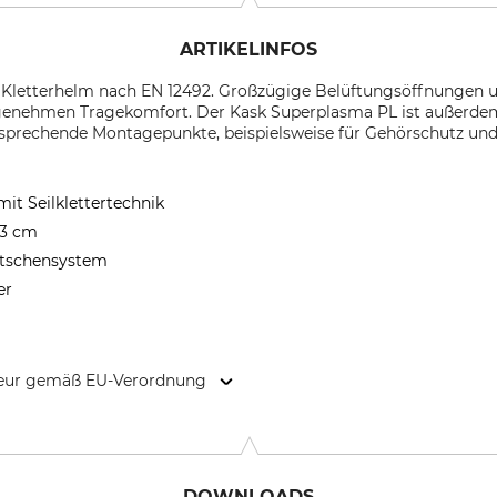
ARTIKELINFOS
n Kletterhelm nach EN 12492. Großzügige Belüftungsöffnungen u
genehmen Tragekomfort. Der Kask Superplasma PL ist außerdem
tsprechende Montagepunkte, beispielsweise für Gehörschutz und 
it Seilklettertechnik
63 cm
atschensystem
er
kteur gemäß EU-Verordnung
 Chiuduno (BG), Italy, www.kask.com
DOWNLOADS