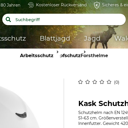
Kostenloser Rückversand
Sicheres & e
t 80 Jahren
tsschutz
Blattjagd
Jagd
Wal
Arbeitsschutz
Kopfschutz
Forsthelme
0
Kask Schutz
Schutzhelm nach EN 124
51–63 cm. Größenverstel
Innenfutter. Gewicht 420