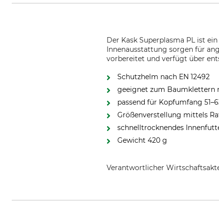
Der Kask Superplasma PL ist ei
Innenausstattung sorgen für an
vorbereitet und verfügt über en
Schutzhelm nach EN 12492
geeignet zum Baumklettern m
passend für Kopfumfang 51–
Größenverstellung mittels R
schnelltrocknendes Innenfutt
Gewicht 420 g
Verantwortlicher Wirtschaftsa
KASK S.p.a, Via Firenze 5, 24060