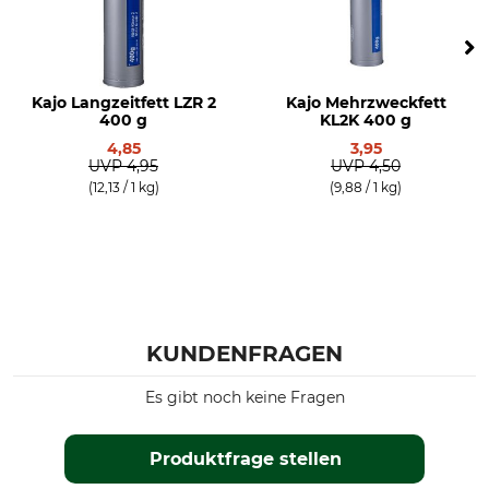
Kajo Langzeitfett LZR 2
Kajo Mehrzweckfett
400 g
KL2K 400 g
4,85
3,95
UVP
4,95
UVP
4,50
(12,13 / 1 kg)
(9,88 / 1 kg)
KUNDENFRAGEN
Es gibt noch keine Fragen
Produktfrage stellen