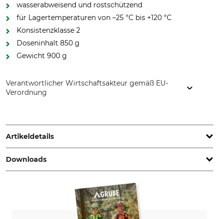
wasserabweisend und rostschützend
für Lagertemperaturen von –25 °C bis +120 °C
Konsistenzklasse 2
Doseninhalt 850 g
Gewicht 900 g
Verantwortlicher Wirtschaftsakteur gemäß EU-
Verordnung
KAJO GmbH, Boschstr. 13, 59609 Anröchte, Germany,
www.kajo.de
Artikeldetails
Downloads
Marke
Produkttyp
Kajo
Mehrzweckfett
Sicherheitsdatenblatt | Safety-data-sheet_Kajo-KL2K_972462_358090_de_16112023.pdf
Modellbezeichnung
Herstellung
KL2K
Made in Germany
Datenblätter | Data-Sheet_KAJO-Grease-KL2K_de_04082025.pdf