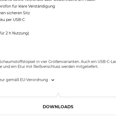
rofon für klare Verständigung
nen sicheren Sitz
Akku per USB-C
für 2 h Nutzung)
Schaumstoffstöpsel in vier Größenvarianten. Auch ein USB-C-La
 und ein Etui mit Reißverschluss werden mitgeliefert.
kteur gemäß EU-Verordnung
9646 Bispingen, Germany, www.grube.de
DOWNLOADS