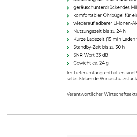
geräuschunterdrückendes Mik
komfortabler Ohrbügel für ei
wiederaufladbarer Li-Ionen-
Nutzungszeit bis zu 24 h
Kurze Ladezeit (15 min Laden 
Standby-Zeit bis zu 30 h
SNR-Wert 33 dB
Gewicht ca. 24 g
Im Lieferumfang enthalten sind 
selbstklebende Windschutzstücke
Verantwortlicher Wirtschaftsa
Grube KG, Hützeler Damm 38, 2