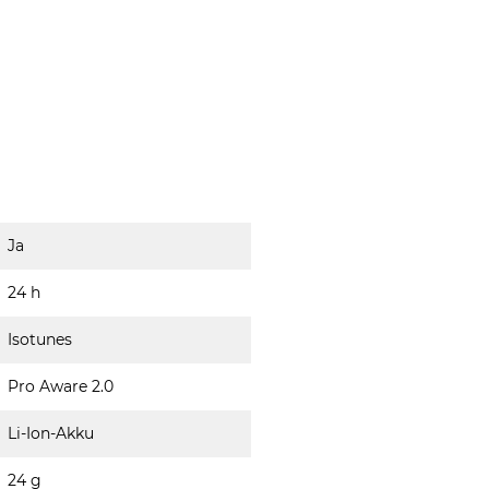
Ja
24 h
Isotunes
Pro Aware 2.0
Li-Ion-Akku
24 g