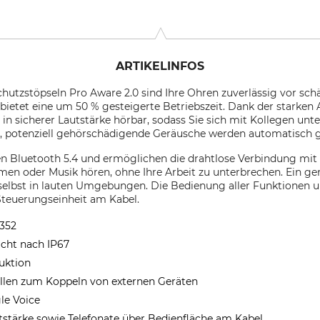
ARTIKELINFOS
chutzstöpseln Pro Aware 2.0 sind Ihre Ohren zuverlässig vor sc
ietet eine um 50 % gesteigerte Betriebszeit. Dank der starken
 sicherer Lautstärke hörbar, sodass Sie sich mit Kollegen unt
, potenziell gehörschädigende Geräusche werden automatisch 
en Bluetooth 5.4 und ermöglichen die drahtlose Verbindung mit 
en oder Musik hören, ohne Ihre Arbeit zu unterbrechen. Ein g
selbst in lauten Umgebungen. Die Bedienung aller Funktionen u
Steuerungseinheit am Kabel.
 352
icht nach IP67
ruktion
ellen zum Koppeln von externen Geräten
le Voice
stärke sowie Telefonate über Bedienfläche am Kabel