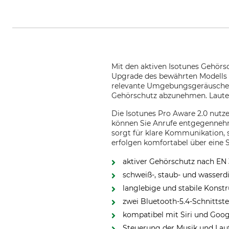
Mit den aktiven Isotunes Gehörs
Upgrade des bewährten Modells b
relevante Umgebungsgeräusche in
Gehörschutz abzunehmen. Laute
Die Isotunes Pro Aware 2.0 nutz
können Sie Anrufe entgegennehm
sorgt für klare Kommunikation, 
erfolgen komfortabel über eine 
aktiver Gehörschutz nach EN
schweiß-, staub- und wasserd
langlebige und stabile Konst
zwei Bluetooth-5.4-Schnittst
kompatibel mit Siri und Goog
Steuerung der Musik und Laut