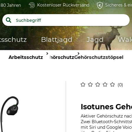
Kostenloser Rückversand
Sicheres & e
t 80 Jahren
tsschutz
Blattjagd
Jagd
Wal
Arbeitsschutz
Gehörschutz
Gehörschutzstöpsel
0
Isotunes Geh
Aktiver Gehörschutz nach
Zwei Bluetooth-Schnitts
mit Siri und Google Voic