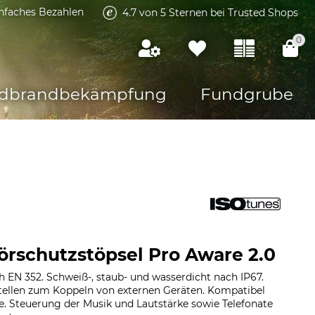
infaches Bezahlen
4.7 von 5 Sternen bei Trusted Shops
0
dbrandbekämpfung
Fundgrube
örschutzstöpsel Pro Aware 2.0
 EN 352. Schweiß-, staub- und wasserdicht nach IP67.
tellen zum Koppeln von externen Geräten. Kompatibel
e. Steuerung der Musik und Lautstärke sowie Telefonate