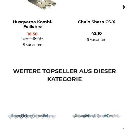
Dolmar 114
Dolmar 115
Dolmar 116
Husqvarna Kombi-
Chain Sharp CS-X
Dolmar PS 410
Feillehre
Dolmar PS 411
42,10
16,50
Dolmar PS 420
UVP
18,40
5 Varianten
Dolmar PS 460
5 Varianten
Dolmar PS 4600
Dolmar PS 4605
Dolmar PS 500
WEITERE TOPSELLER AUS DIESER
Dolmar PS 5000
Dolmar PS 5105
KATEGORIE
Husqvarna 242
Husqvarna 254
Husqvarna 262
Husqvarna 336
Husqvarna 339
Husqvarna 340
Husqvarna 345