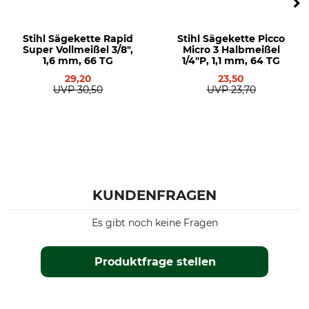
Husqvarna 346
Husqvarna 350
Husqvarna 353
Stihl Sägekette Rapid
Stihl Sägekette Picco
Super Vollmeißel 3/8",
Micro 3 Halbmeißel
Husqvarna 357
1,6 mm, 66 TG
1/4"P, 1,1 mm, 64 TG
Husqvarna 359
29,20
23,50
Husqvarna 362
UVP
30,50
UVP
23,70
Husqvarna 435
Husqvarna 435 II
Husqvarna 440
Husqvarna 445
Husqvarna 45
Husqvarna 450
KUNDENFRAGEN
Husqvarna 455
Husqvarna 460
Es gibt noch keine Fragen
Husqvarna 50
Husqvarna 543
Husqvarna 545
Produktfrage stellen
Husqvarna 545 II
Husqvarna 55
Husqvarna 550