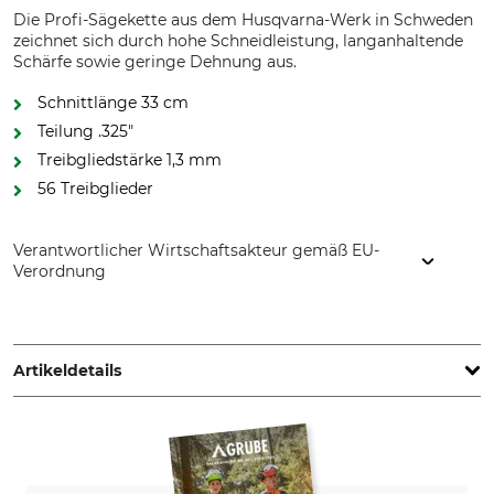
Die Profi-Sägekette aus dem Husqvarna-Werk in Schweden
zeichnet sich durch hohe Schneidleistung, langanhaltende
Schärfe sowie geringe Dehnung aus.
Schnittlänge 33 cm
Teilung .325"
Treibgliedstärke 1,3 mm
56 Treibglieder
Verantwortlicher Wirtschaftsakteur gemäß EU-
Verordnung
Husqvarna AB, Box 7454, 103 92 Stockholm, Sweden,
www.husqvarnagroup.com
Artikeldetails
Teilung
Schnittlänge
.325"
33 cm