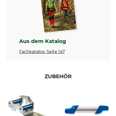
Treibgliedstärke/Nutbreite
Sägekettentyp
1,3 mm
Vollmeißel
Einstanzung Treibglied
Einstanzung Zahn
33
C
Einstellung Schärfgerät
Feilhaltewinkel
60 °
0 °
Aus dem Katalog
Rundfeile 1. Hälfte
Rundfeile 2. Hälfte
Fachkatalog, Seite 147
4,8 mm
4,5 mm
Schärfwinkel
Schleifscheibe
30 °
3,0 - 3,2 mm
ZUBEHÖR
Abstand Tiefenbegrenzer
Marke
0,65 mm
Husqvarna
Sägenmarke
Sägenmodell
Dolmar
Dolmar 110
Husqvarna
Dolmar 112
Dolmar 113