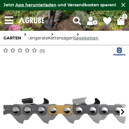
Jetzt
App herunterladen
und Versandkosten sparen!
0
GARTEN
Gartengeräte
Kettensägen
Sägeketten
0