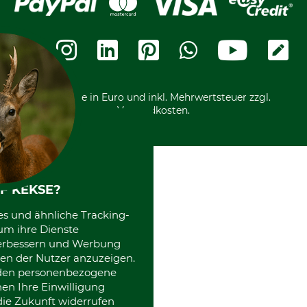
Cookie-Einstellungen
Bestellung widerrufen
Ratenkauf
Karriere
Widerrufsbelehrung
Rechnung
Termine
Widerrufsformular
Vorkasse
Ladengeschäft
Kostenloser Rückversand
Motorgeräteshop
Nachhaltigkeit
Über uns
Entsorgung und Umwelt
Community
Alle Preise in Euro und inkl. Mehrwertsteuer zzgl.
Datenschutz Print
International
Versandkosten.
Kooperationen
F KEKSE?
es und ähnliche Tracking-
um ihre Dienste
 verbessern und Werbung
en der Nutzer anzuzeigen.
erden personenbezogene
nen Ihre Einwilligung
die Zukunft widerrufen