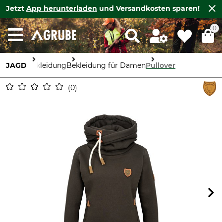
Jetzt
App herunterladen
und Versandkosten sparen!
0
JAGD
Bekleidung
Bekleidung für Damen
Pullover
0