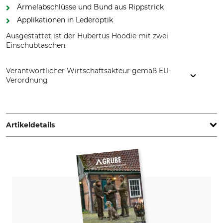
Ärmelabschlüsse und Bund aus Rippstrick
Applikationen in Lederoptik
Ausgestattet ist der Hubertus Hoodie mit zwei
Einschubtaschen.
Verantwortlicher Wirtschaftsakteur gemäß EU-
Verordnung
Overhues & Schüssler GmbH & Co., Rudolf-Diesel-Str. 34-36,
28876 Oyten, Germany, www.overhues-schuessler.de
Artikeldetails
Marke
Produkttyp
Hubertus
Kapuzenpullover
Oberstoff
Waschen
65% Baumwolle
40 °C Buntwäsche
35% Polyester