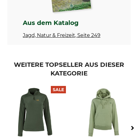
Bleichen
Trocknen
Nicht bleichen
Nicht im Wäschetrockner
trocknen
Aus dem Katalog
Bügeln
Professionelle Textilpflege
Bügeln bis 150 °C
Nicht trockenreinigen
Jagd, Natur & Freizeit, Seite 249
Für
Herstellung
Damen
Made in Europe
Farbe
Konfektionsgröße
WEITERE TOPSELLER AUS DIESER
S
KATEGORIE
oliv-braun
SALE