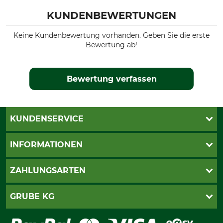
KUNDENBEWERTUNGEN
Keine Kundenbewertung vorhanden. Geben Sie die erste
Bewertung ab!
Bewertung verfassen
KUNDENSERVICE
Live-Shopping
INFORMATIONEN
Katalogbestellung
Newsletter-Anmeldung
AGB
ZAHLUNGSARTEN
Kontakt
Impressum
Gewährleistung/Kostenvoranschlag
Datenschutz
PayPal
GRUBE KG
Seilwindenprüfung
Barrierefreiheit
Kreditkarte
Fragen und Antworten
Lieferung
Bankeinzug
Leitbild