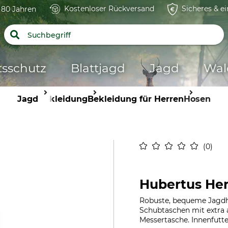
Kostenloser Rückversand
Sicheres & e
t 80 Jahren
tsschutz
Blattjagd
Jagd
Wal
Jagd
Bekleidung
Bekleidung für Herren
Hosen
0
Hubertus He
Robuste, bequeme Jagdh
Schubtaschen mit extra 
Messertasche. Innenfutte