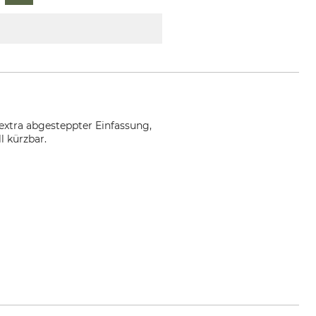
xtra abgesteppter Einfassung,
l kürzbar.
es-schuessler.de