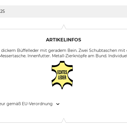
25
ARTIKELINFOS
dickem Büffelleder mit geradem Bein. Zwei Schubtaschen mit e
essertasche. Innenfutter. Metall-Zierknöpfe am Bund. Individuel
kteur gemäß EU-Verordnung
, Rudolf-Diesel-Str. 34-36, 28876 Oyten, Germany, www.overhu