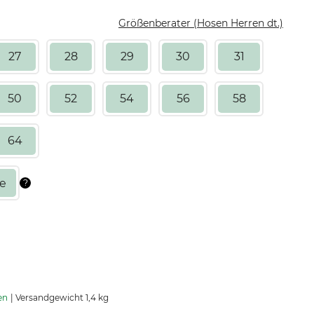
Größenberater (Hosen Herren dt.)
27
28
29
30
31
50
52
54
56
58
64
en
Versandgewicht 1,4 kg