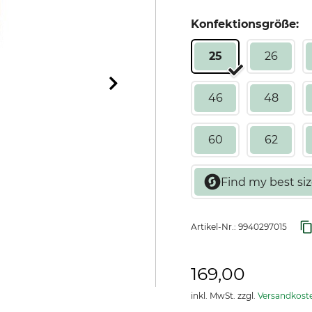
Konfektionsgröße:
25
26
46
48
60
62
Artikel-Nr.:
9940297015
169,00
inkl. MwSt. zzgl.
Versandkost