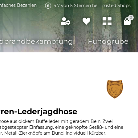
infaches Bezahlen
4.7 von 5 Sternen bei Trusted Shops
0
dbrandbekämpfung
Fundgrube
rren-Lederjagdhose
ose aus dickem Büffelleder mit geradem Bein. Zwei
abgesteppter Einfassung, eine geknöpfte Gesäß- und eine
r. Metall-Zierknöpfe am Bund. Individuell kürzbar.