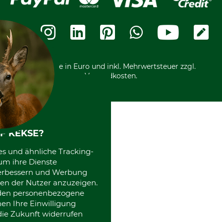
Ratenkauf
Karriere
Widerrufsbelehrung
Rechnung
Termine
Widerrufsformular
Vorkasse
Ladengeschäft
Kostenloser Rückversand
Motorgeräteshop
Nachhaltigkeit
Über uns
Entsorgung und Umwelt
Community
Alle Preise in Euro und inkl. Mehrwertsteuer zzgl.
Datenschutz Print
International
Versandkosten.
Kooperationen
F KEKSE?
es und ähnliche Tracking-
um ihre Dienste
 verbessern und Werbung
en der Nutzer anzuzeigen.
erden personenbezogene
nen Ihre Einwilligung
die Zukunft widerrufen