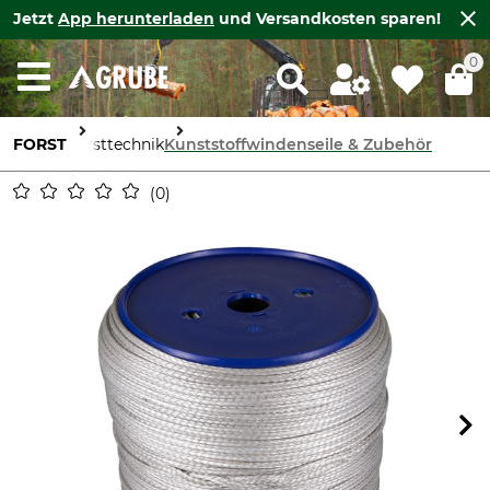
Jetzt
App herunterladen
und Versandkosten sparen!
0
FORST
Forsttechnik
Kunststoffwindenseile & Zubehör
0