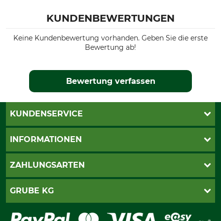
KUNDENBEWERTUNGEN
Keine Kundenbewertung vorhanden. Geben Sie die erste
Bewertung ab!
Bewertung verfassen
KUNDENSERVICE
Live-Shopping
INFORMATIONEN
Katalogbestellung
Newsletter-Anmeldung
AGB
ZAHLUNGSARTEN
Kontakt
Impressum
Gewährleistung/Kostenvoranschlag
Datenschutz
PayPal
GRUBE KG
Seilwindenprüfung
Barrierefreiheit
Kreditkarte
Fragen und Antworten
Lieferung
Bankeinzug
Leitbild
Cookie-Einstellungen
Bestellung widerrufen