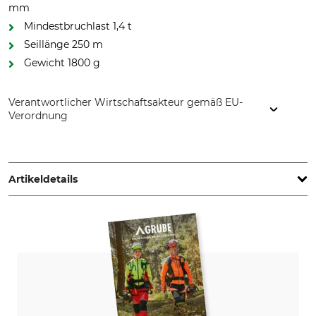
mm
Mindestbruchlast 1,4 t
Seillänge 250 m
Gewicht 1800 g
Verantwortlicher Wirtschaftsakteur gemäß EU-
Verordnung
Lippmann German Ropes GmbH & Co. KG, Dubbenwinkel 11,
21079 Hamburg, Germany, www.lippmann.de
Artikeldetails
Produkttyp
Modellbezeichnung
Hilfsseil
für Beizugwinde
Mindestbruchlast
Seildurchmesser
1,4 t
3 mm
Länge
Gewicht