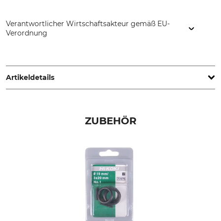
Verantwortlicher Wirtschaftsakteur gemäß EU-
Verordnung
Metabowerke GmbH & Co., Metabo-Allee 1, 72622 Nürtingen,
Germany, www.metabo.de
Artikeldetails
Marke
Produkttyp
Hikoki
Schlagnuss
ZUBEHÖR
Modellbezeichnung
Länge
Proline Kraft-Stecknuss 1/2"
38 mm
Außensechskant