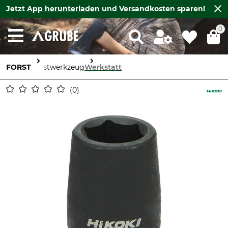
Jetzt
App herunterladen
und Versandkosten sparen!
0
FORST
Forstwerkzeug
Werkstatt
0