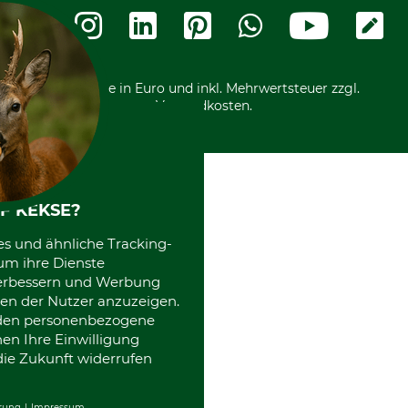
Widerrufsformular
Vorkasse
Ladengeschäft
Kostenloser Rückversand
Motorgeräteshop
Nachhaltigkeit
Über uns
Entsorgung und Umwelt
Community
Alle Preise in Euro und inkl. Mehrwertsteuer zzgl.
Datenschutz Print
International
Versandkosten.
Kooperationen
F KEKSE?
es und ähnliche Tracking-
um ihre Dienste
 verbessern und Werbung
en der Nutzer anzuzeigen.
erden personenbezogene
nen Ihre Einwilligung
die Zukunft widerrufen
rung
Impressum