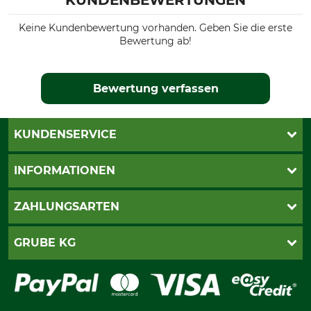
KUNDENBEWERTUNGEN
Keine Kundenbewertung vorhanden. Geben Sie die erste
Bewertung ab!
Bewertung verfassen
KUNDENSERVICE
Live-Shopping
INFORMATIONEN
Katalogbestellung
Newsletter-Anmeldung
AGB
ZAHLUNGSARTEN
Kontakt
Impressum
Gewährleistung/Kostenvoranschlag
Datenschutz
PayPal
GRUBE KG
Seilwindenprüfung
Barrierefreiheit
Kreditkarte
Fragen und Antworten
Lieferung
Bankeinzug
Leitbild
Cookie-Einstellungen
Bestellung widerrufen
Ratenkauf
Karriere
Widerrufsbelehrung
Rechnung
Termine