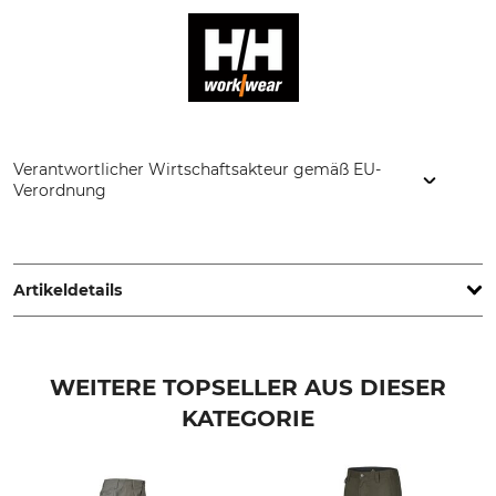
Verantwortlicher Wirtschaftsakteur gemäß EU-
Verordnung
Helly Hansen Germany GmbH, Balanstr. 73/ Haus 10, 81541
München, Germany, www.hellyhansen.com
Artikeldetails
Marke
Produkttyp
Helly Hansen
Shorts
WEITERE TOPSELLER AUS DIESER
KATEGORIE
Modellbezeichnung
Oberstoff
Oxford 4X Cargo
94% Polyamid
6% Elasthan