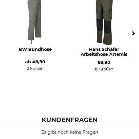
Oberstoff 2
Waschen
79% Baumwolle
40 °C Buntwäsche
18% Polyester
3% Elasthan
Bleichen
Trocknen
Nicht bleichen
Nicht im Wäschetrockner
BW Bundhose
Hans Schäfer
trocknen
Arbeitshose Artemis
ab
46,90
89,90
Bügeln
Professionelle Textilpflege
2 Farben
Nicht bügeln
Nicht trockenreinigen
10 Größen
Für
Jahreszeit
Herren
Sommer
Farbe
Konfektionsgröße
spruce-darkest spruce
44
KUNDENFRAGEN
Es gibt noch keine Fragen