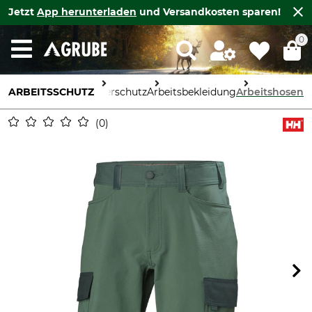
Jetzt
App herunterladen
und Versandkosten sparen!
0
ARBEITSSCHUTZ
Körperschutz
Arbeitsbekleidung
Arbeitshosen
0