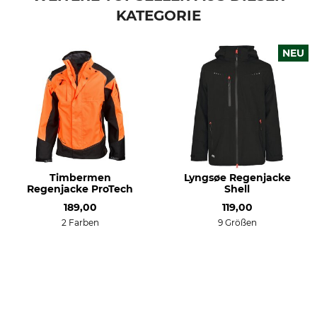
Farbe
Konfektionsgröße
KATEGORIE
4XL
black
NEU
Timbermen
Lyngsøe Regenjacke
Regenjacke ProTech
Shell
189,00
119,00
2 Farben
9 Größen