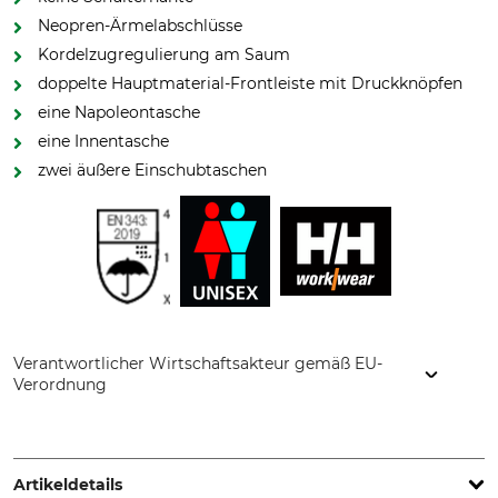
Neopren-Ärmelabschlüsse
Kordelzugregulierung am Saum
doppelte Hauptmaterial-Frontleiste mit Druckknöpfen
eine Napoleontasche
eine Innentasche
zwei äußere Einschubtaschen
Verantwortlicher Wirtschaftsakteur gemäß EU-
Verordnung
Helly Hansen Germany GmbH, Balanstr. 73/ Haus 10, 81541
München, Germany, www.hellyhansen.com
Artikeldetails