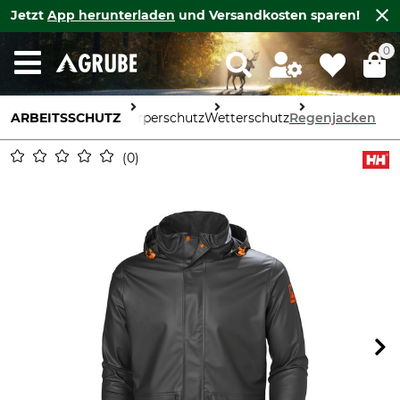
Jetzt
App herunterladen
und Versandkosten sparen!
0
ARBEITSSCHUTZ
Körperschutz
Wetterschutz
Regenjacken
0