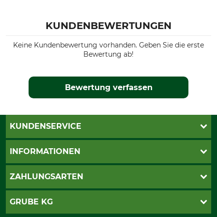
KUNDENBEWERTUNGEN
Keine Kundenbewertung vorhanden. Geben Sie die erste
Bewertung ab!
Bewertung verfassen
KUNDENSERVICE
Live-Shopping
INFORMATIONEN
Katalogbestellung
Newsletter-Anmeldung
AGB
ZAHLUNGSARTEN
Kontakt
Impressum
Gewährleistung/Kostenvoranschlag
Datenschutz
PayPal
GRUBE KG
Seilwindenprüfung
Barrierefreiheit
Kreditkarte