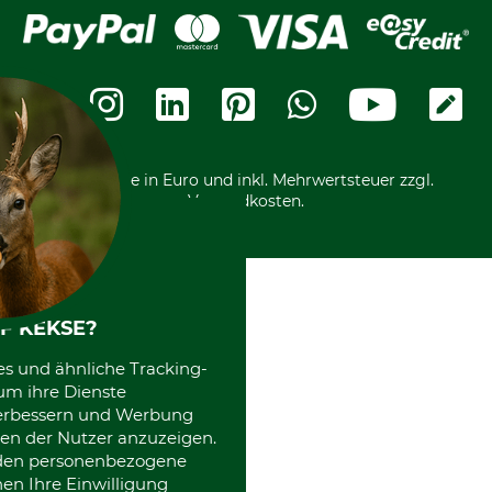
Fragen und Antworten
Lieferung
Bankeinzug
Leitbild
Cookie-Einstellungen
Bestellung widerrufen
Ratenkauf
Karriere
Widerrufsbelehrung
Rechnung
Termine
Widerrufsformular
Vorkasse
Ladengeschäft
Kostenloser Rückversand
Motorgeräteshop
Nachhaltigkeit
Über uns
Entsorgung und Umwelt
Community
Alle Preise in Euro und inkl. Mehrwertsteuer zzgl.
Datenschutz Print
International
Versandkosten.
Kooperationen
F KEKSE?
es und ähnliche Tracking-
um ihre Dienste
 verbessern und Werbung
en der Nutzer anzuzeigen.
erden personenbezogene
nen Ihre Einwilligung