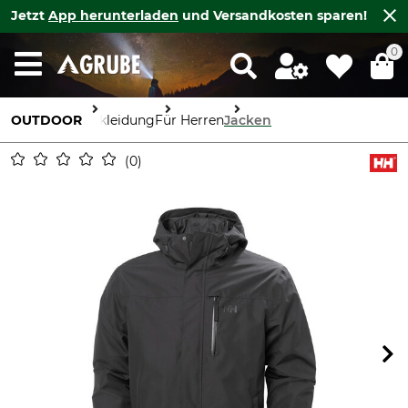
Jetzt
App herunterladen
und Versandkosten sparen!
0
OUTDOOR
Bekleidung
Für Herren
Jacken
0