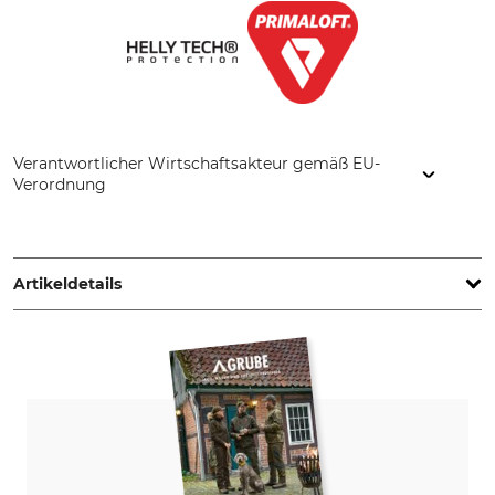
Verantwortlicher Wirtschaftsakteur gemäß EU-
Verordnung
Helly Hansen Germany GmbH, Balanstr. 73/ Haus 10, 81541
München, Germany, www.hellyhansen.com
Artikeldetails
Marke
Produkttyp
Helly Hansen
Jacke
Modellbezeichnung
Oberstoff
Juell 3in1
100% Polyester
Oberstoff 2
Futter