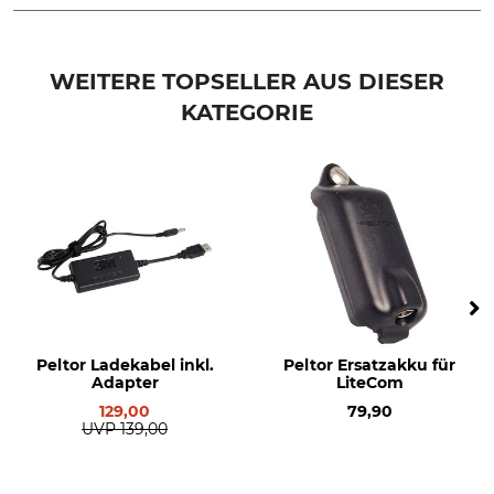
Marke
Produkttyp
Hellberg
Ladegerät
WEITERE TOPSELLER AUS DIESER
KATEGORIE
Modellbezeichnung
Herstellung
EU
Made in Sweden
Peltor Ladekabel inkl.
Peltor Ersatzakku für
Adapter
LiteCom
129,00
79,90
UVP
139,00