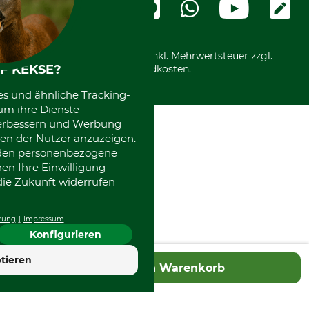
Ladengeschäft
Kostenloser Rückversand
Motorgeräteshop
Nachhaltigkeit
Über uns
Entsorgung und Umwelt
Community
Alle Preise in Euro und inkl. Mehrwertsteuer zzgl.
Datenschutz Print
International
F KEKSE?
Versandkosten.
Kooperationen
es und ähnliche Tracking-
um ihre Dienste
 verbessern und Werbung
en der Nutzer anzuzeigen.
erden personenbezogene
nen Ihre Einwilligung
die Zukunft widerrufen
rung
Impressum
Konfigurieren
tieren
In den Warenkorb