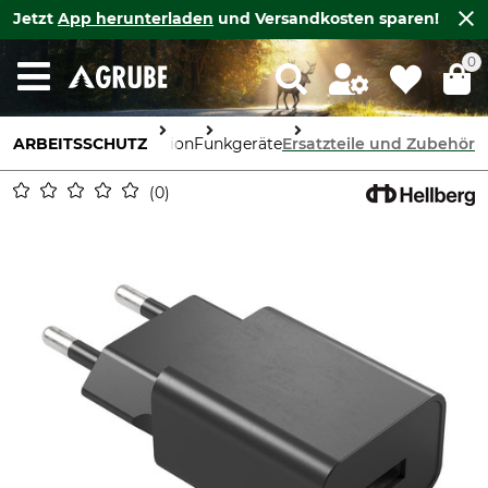
Jetzt
App herunterladen
und Versandkosten sparen!
0
ARBEITSSCHUTZ
Kommunikation
Funkgeräte
Ersatzteile und Zubehör
0