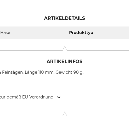
ARTIKELDETAILS
Hase
Produkttyp
ARTIKELINFOS
on Feinsägen. Länge 110 mm. Gewicht 90 g.
kteur gemäß EU-Verordnung
bH, Am Krüenberg 3, 51709 Marienheide, Germany, www.sonne