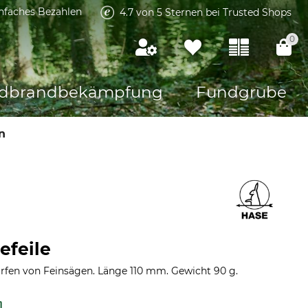
infaches Bezahlen
4.7 von 5 Sternen bei Trusted Shops
0
dbrandbekämpfung
Fundgrube
n
efeile
ärfen von Feinsägen. Länge 110 mm. Gewicht 90 g.