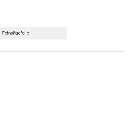
Feinsägefeile
nflex.com