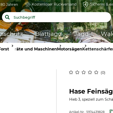
Kostenloser Rückversand
Sicheres & e
t 80 Jahren
tsschutz
Blattjagd
Jagd
Wal
Forst
Geräte und Maschinen
Motorsägen
Kettenschärfe
0
Hase Feinsäg
Hieb 3, speziell zum Sch
Artikel-Nr.:
5974439828