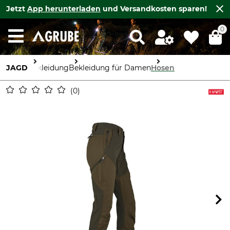
Jetzt
App herunterladen
und Versandkosten sparen!
0
JAGD
Bekleidung
Bekleidung für Damen
Hosen
0