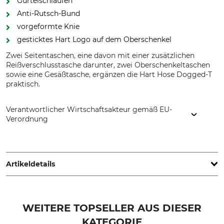
Gürtelschlaufen
Anti-Rutsch-Bund
vorgeformte Knie
gesticktes Hart Logo auf dem Oberschenkel
Zwei Seitentaschen, eine davon mit einer zusätzlichen
Reißverschlusstasche darunter, zwei Oberschenkeltaschen
sowie eine Gesäßtasche, ergänzen die Hart Hose Dogged-T
praktisch.
Verantwortlicher Wirtschaftsakteur gemäß EU-
Verordnung
HART - EVIA GROUP, C/ Barrena 11, 20600 Eibar, Spain,
www.hart-outdoor.com
Artikeldetails
Marke
Produkttyp
Hart
Hose
WEITERE TOPSELLER AUS DIESER
KATEGORIE
Modellbezeichnung
Oberstoff