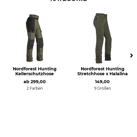
Dogged-T
92% Nylon
8% Elasthan
Oberstoff 2
Futter
92% Nylon
100% Polyester
8% Elasthan
Atmungsaktivität
Eigenschaften
hoch
geräuscharm
Nordforest Hunting
Nordforest Hunting
Für
Jahreszeit
Keilerschutzhose
Stretchhose x Halalina
Damen
Frühling
ab
299,00
149,00
Sommer
2 Farben
9 Größen
Herbst
Passform
Farbe
regular
oliv-braun
Konfektionsgröße
38