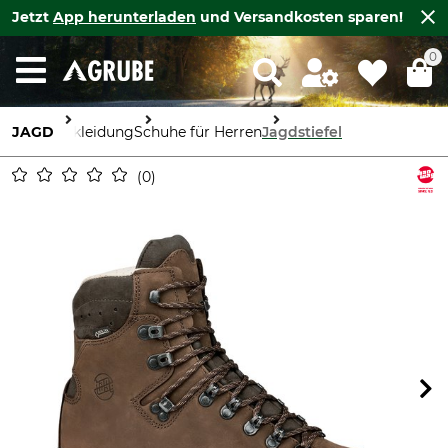
Jetzt
App herunterladen
und Versandkosten sparen!
0
JAGD
Bekleidung
Schuhe für Herren
Jagdstiefel
0