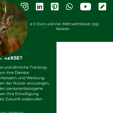
Widerrufsformular
Vorkasse
Ladengeschäft
Kostenloser Rückversand
Motorgeräteshop
Nachhaltigkeit
Über uns
Entsorgung und Umwelt
Community
Alle Preise in Euro und inkl. Mehrwertsteuer zzgl.
Datenschutz Print
International
Versandkosten.
Kooperationen
F KEKSE?
es und ähnliche Tracking-
um ihre Dienste
 verbessern und Werbung
en der Nutzer anzuzeigen.
erden personenbezogene
nen Ihre Einwilligung
die Zukunft widerrufen
rung
Impressum