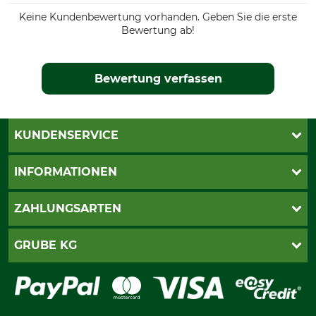
Keine Kundenbewertung vorhanden. Geben Sie die erste
Bewertung ab!
Bewertung verfassen
KUNDENSERVICE
Live-Shopping
INFORMATIONEN
Katalogbestellung
Newsletter-Anmeldung
AGB
ZAHLUNGSARTEN
Kontakt
Impressum
Gewährleistung/Kostenvoranschlag
Datenschutz
PayPal
GRUBE KG
Seilwindenprüfung
Barrierefreiheit
Kreditkarte
Fragen und Antworten
Lieferung
Bankeinzug
Leitbild
Cookie-Einstellungen
Bestellung widerrufen
Ratenkauf
Karriere
Widerrufsbelehrung
Rechnung
Termine