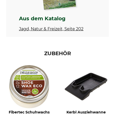
Vibram-Sohle
Für
Wasserdichtigkeit
Aus dem Katalog
Herren
wasserdicht
Jagd, Natur & Freizeit, Seite 202
Schuhgröße (EU)
Herstellung
45
Made in Europe
44
ZUBEHÖR
Farbe
Schuhgröße
erde
10
Fibertec Schuhwachs
Kerbl Ausziehwanne