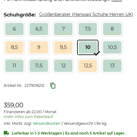
Größenberater (Hanwag Schuhe Herren UK)
Schuhgröße:
6
6,5
7
7,5
8
8,5
9
9,5
10
10,5
11
11,5
12
12,5
13
Artikel-Nr.:
2279016212
359,00
Finanzieren ab 22,00 / Monat
mehr Infos zum Ratenkauf
inkl. MwSt. zzgl.
Versandkosten
Versandgewicht 1,94 kg
Lieferbar in 1-3 Werktagen | Es sind noch 5 Artikel auf Lager.