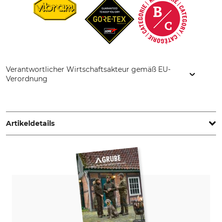
Verantwortlicher Wirtschaftsakteur gemäß EU-
Verordnung
Fenix Outdoor E-Com AB, Brogatan 141, 894 35 Själevad,
Sweden, www.hanwag.com
Artikeldetails
Marke
Schafthöhe
Hanwag
16 cm
Produkttyp
Modellbezeichnung
Trekkingschuhe
Alaska Wide GTX
Anlass
Eigenschaften
Trekkingtouren
Gore-Tex-Futter