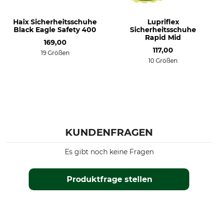
Damen
Haix Sicherheitsschuhe
Lupriflex
Norm
Black Eagle Safety 400
Schuhgröße (EU)
Sicherheitsschuhe
Rapid Mid
EN ISO 20345
47
169,00
117,00
EN 61340-4-3
19 Größen
10 Größen
Schafthöhe
Farbe
14 cm
blue
Hersteller-Artikel-Nr.
Schuhgröße
610048
12
KUNDENFRAGEN
Es gibt noch keine Fragen
Produktfrage stellen