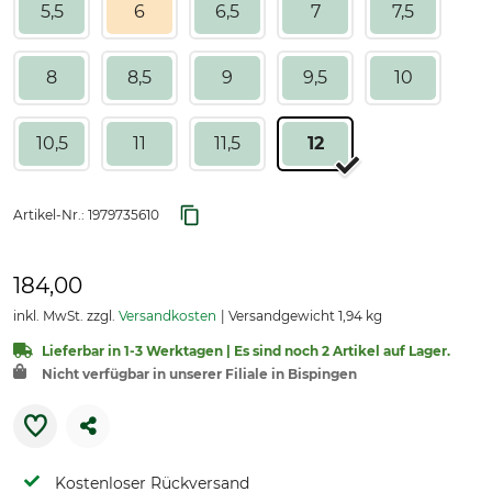
5,5
6
6,5
7
7,5
8
8,5
9
9,5
10
10,5
11
11,5
12
Artikel-Nr.:
1979735610
184,00
inkl. MwSt. zzgl.
Versandkosten
Versandgewicht 1,94 kg
Lieferbar in 1-3 Werktagen | Es sind noch 2 Artikel auf Lager.
Nicht verfügbar in unserer Filiale in Bispingen
Kostenloser Rückversand