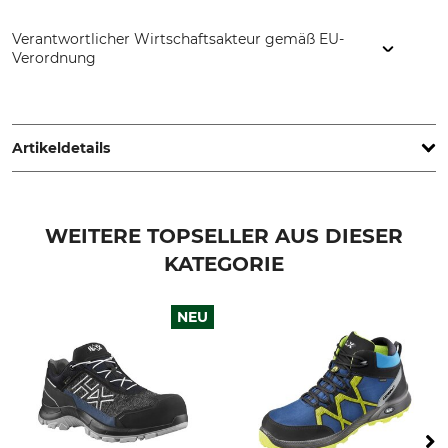
Verantwortlicher Wirtschaftsakteur gemäß EU-
Verordnung
HAIX Schuhe Produktions und Vertriebs GmbH, Auhofstr. 10,
84048 Mainburg, Germany, www.haix.com
Artikeldetails
Sicherheitskategorie
Marke
S7S
Haix
WEITERE TOPSELLER AUS DIESER
KATEGORIE
Zugelassen für
Produkttyp
orthopädische Einlagen
Sicherheitsschuhe
(DGUV-Regel 112-191)
NEU
Ja
Modellbezeichnung
Atmungsaktivität
Black Eagle Safety 410
hoch
Für
Wasserdichtigkeit
Herren
wasserdicht