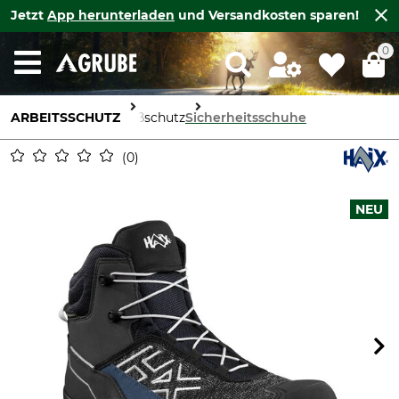
Jetzt
App herunterladen
und Versandkosten sparen!
0
ARBEITSSCHUTZ
Fußschutz
Sicherheitsschuhe
0
NEU