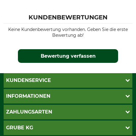
KUNDENBEWERTUNGEN
Keine Kundenbewertung vorhanden. Geben Sie die erste
Bewertung ab!
Bewertung verfassen
KUNDENSERVICE
Live-Shopping
INFORMATIONEN
Katalogbestellung
Newsletter-Anmeldung
AGB
ZAHLUNGSARTEN
Kontakt
Impressum
Gewährleistung/Kostenvoranschlag
Datenschutz
PayPal
GRUBE KG
Seilwindenprüfung
Barrierefreiheit
Kreditkarte